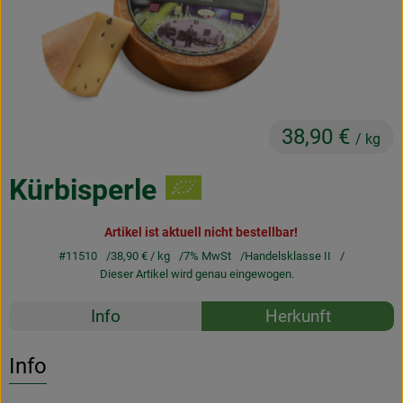
Obst & Gemüse
Frisches
Naturkost
38,90 €
Getränke
/ kg
Drogerie & Diverses
Kürbisperle
Artikel ist aktuell nicht bestellbar!
Lieferservice
#11510
38,90 €
/ kg
7% MwSt
Handelsklasse II
Dieser Artikel wird genau eingewogen.
Über uns
Rezepte
Info
Herkunft
Infos
Es wurden k
Entdecke passende Rezepte
Geschäftskunden
Info