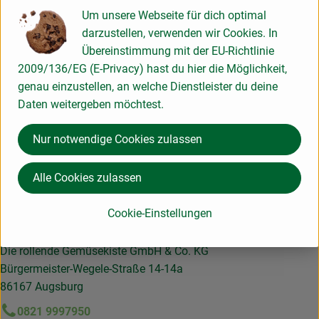
Produktinformationen
Um unsere Webseite für dich optimal
darzustellen, verwenden wir Cookies. In
Übereinstimmung mit der EU-Richtlinie
2009/136/EG (E-Privacy) hast du hier die Möglichkeit,
Herkunft
genau einzustellen, an welche Dienstleister du deine
Daten weitergeben möchtest.
Hersteller: WÜR
Nur notwendige Cookies zulassen
Österreich
Alle Cookies zulassen
Hier für unseren Newsletter anmelden und keine Infos
verpassen!
Cookie-Einstellungen
Kontakt
Die rollende Gemüsekiste GmbH & Co. KG
Bürgermeister-Wegele-Straße 14-14a
86167 Augsburg
0821 9997950