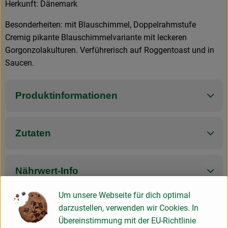
Herkunft: Dänemark
Besonderheiten: mit Blauschimmel, Doppelrahmstufe
Cremig pikante Blauschimmelvariante mit leckeren
Gorgonzolakulturen. Verführerisch auf Roggentoast und in
Saucen.
Produktinformationen
Zutaten
Nährwert-Info
Um unsere Webseite für dich optimal
Produktdatenblatt
darzustellen, verwenden wir Cookies. In
Übereinstimmung mit der EU-Richtlinie