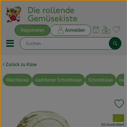
Warenko
Registrieren
Anmelden
Link
Mobiles Menu öffnen oder sc
Such
Zurück zu Käse
Ökokisten
Rezepte
Weichkäse
Halbfester Schnittkäse
Schnittkäse
Har
THEMENWELTEN
Pr
NEUES & ANGEBOTE
, Verband:
Ökokisten
EG-Kontrolliert