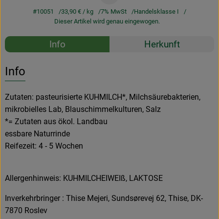
#10051
33,90 €
/ kg
7% MwSt
Handelsklasse I
Dieser Artikel wird genau eingewogen.
Rezepte
Info
Herkunft
Es wurden k
Entdecke passende Rezepte
Info
Zutaten: pasteurisierte KUHMILCH*, Milchsäurebakterien,
mikrobielles Lab, Blauschimmelkulturen, Salz
*= Zutaten aus ökol. Landbau
essbare Naturrinde
Reifezeit: 4 - 5 Wochen
Allergenhinweis: KUHMILCHEIWEIß, LAKTOSE
Inverkehrbringer : Thise Mejeri, Sundsørevej 62, Thise, DK-
7870 Roslev