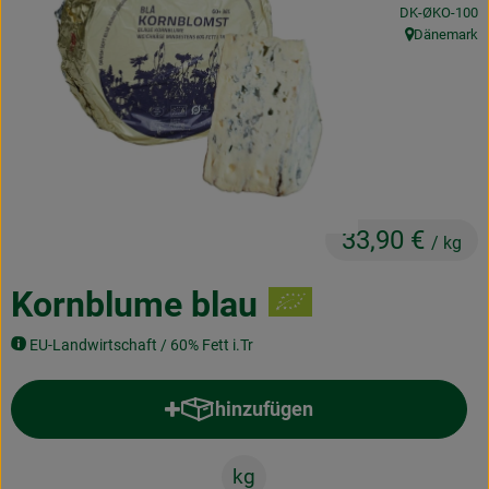
, Kontrollstelle:
DK-ØKO-100
Obst & Gemüse
Dänemark
, Herkunft:
Frisches
Naturkost
Getränke
Drogerie & Diverses
33,90 €
/ kg
Lieferservice
Kornblume blau
Über uns
EU-Landwirtschaft / 60% Fett i.Tr
Infos
hinzufügen
Produkt zum Warenkorb hinzufü
Geschäftskunden
kg