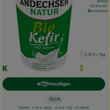
Bioland
Obst & Gemüse
, Kontrollstelle
DE-ÖKO-001
Deutschland
, Herkunft:
Frisches
Naturkost
Getränke
Drogerie & Diverses
1,59 €
/ Stück
3,18 €
/ 1kg
Lieferservice
Kefir 1,5% Fett, 0,5l
Über uns
hinzufügen
Produkt zum Warenkorb hinzufü
Infos
Geschäftskunden
Stück
#26509
1,59 €
/ Stück
3,18 €
/ 1kg
7% MwSt