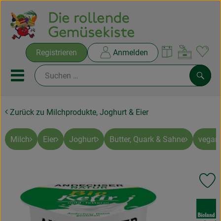
Warenko
Registrieren
Anmelden
Link
Mobiles Menu öffnen oder sc
Such
Zurück zu Milchprodukte, Joghurt & Eier
Ökokisten
Rezepte
Milch
Eier
Joghurt
Butter, Quark & Sahne
vegan
THEMENWELTEN
Pr
NEUES & ANGEBOTE
, Verband:
Ökokisten