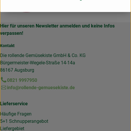
Hier für unseren Newsletter anmelden und keine Infos
verpassen!
Kontakt
Die rollende Gemüsekiste GmbH & Co. KG
Bürgermeister-Wegele-Straße 14-14a
86167 Augsburg
0821 9997950
info@rollende-gemuesekiste.de
Lieferservice
Häufige Fragen
5+1 Schnupperangebot
Liefergebiet