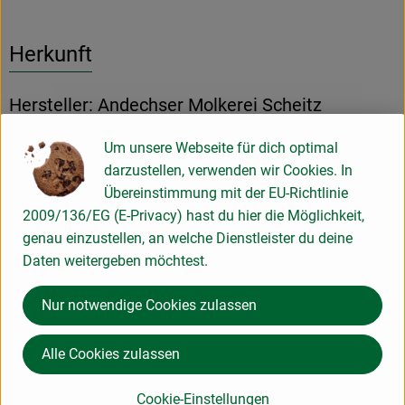
Herkunft
Hersteller: Andechser Molkerei Scheitz
Um unsere Webseite für dich optimal
Deutschland
darzustellen, verwenden wir Cookies. In
Übereinstimmung mit der EU-Richtlinie
Andechser Molkerei Scheitz GmbH
2009/136/EG (E-Privacy) hast du hier die Möglichkeit,
genau einzustellen, an welche Dienstleister du deine
D 82346 Andechs
Daten weitergeben möchtest.
Kontrollnummer DE-BY-117-EG
www.andechser-natur.de
Nur notwendige Cookies zulassen
(Daten von Ecoinform)
Andechser Natur
Alle Cookies zulassen
Cookie-Einstellungen