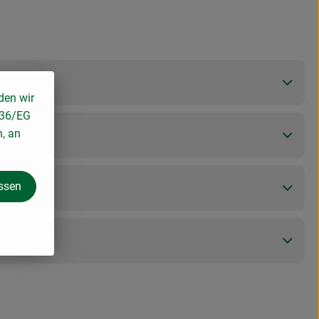
den wir
136/EG
n, an
assen