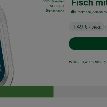
Fisch mi
100% Bioanbau
, Kontrollstelle:
NL-BIO-01
Niederlande
Bröckchen, getreifefre
, Herkunft:
1,49 €
/ Stück
1
#77005
1,49 €
/ Stück
1
Rezepte
keine passenden Rezepte gefunden.