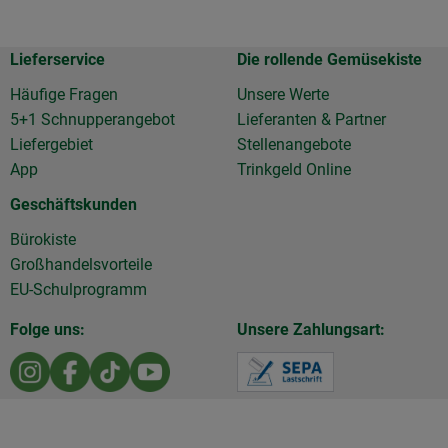
Lieferservice
Die rollende Gemüsekiste
Häufige Fragen
Unsere Werte
5+1 Schnupperangebot
Lieferanten & Partner
Liefergebiet
Stellenangebote
App
Trinkgeld Online
Geschäftskunden
Bürokiste
Großhandelsvorteile
EU-Schulprogramm
Folge uns:
Unsere Zahlungsart:
Externer Link zu https://www.instagram.com/die.rollen
Externer Link zu https://www.facebook.com/Diero
Externer Link zu https://www.tiktok.com/@d
Externer Link zu https://www.youtu
Externer Link z