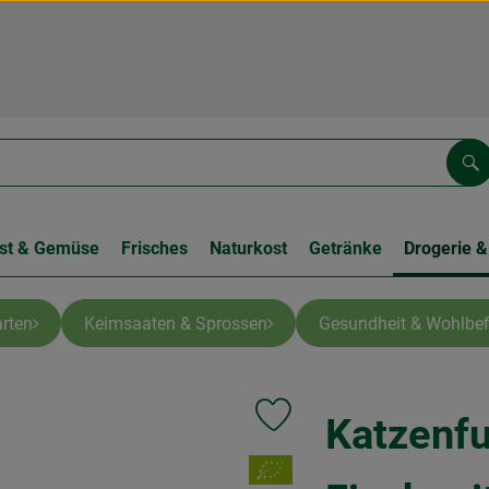
Su
st & Gemüse
Frisches
Naturkost
Getränke
Drogerie &
rten
Keimsaaten & Sprossen
Gesundheit & Wohlbef
Katzenfu
Produkt zu Favouriten hinzufüge
, Verband: