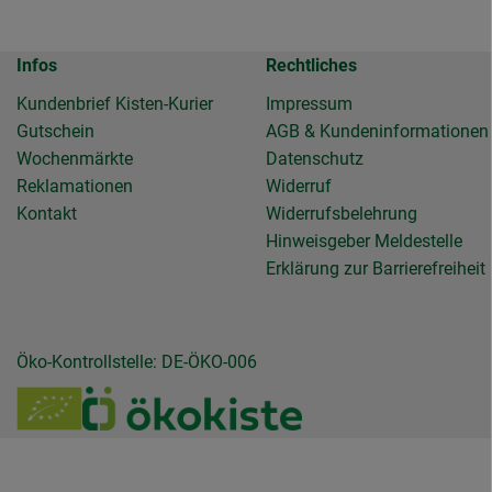
Infos
Rechtliches
Kundenbrief Kisten-Kurier
Impressum
Gutschein
AGB & Kundeninformationen
Wochenmärkte
Datenschutz
Reklamationen
Widerruf
Kontakt
Widerrufsbelehrung
Hinweisgeber Meldestelle
Erklärung zur Barrierefreiheit
Öko-Kontrollstelle: DE-ÖKO-006
de.gemuesekiste/?hl=de
llendeGemuesekiste/
ierollendegemuesekiste
be.com/channel/UC6NmD5wBbJlipvxZRnJaFJQ
u https://www.verbraucherzentrale.de/wissen/geld-versicherung
Externer Link zu /_Resources/Persistent/7/b/6/4
Externer Link zu https:/