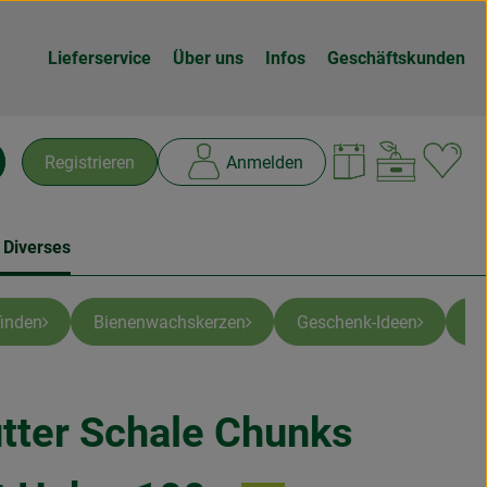
Lieferservice
Über uns
Infos
Geschäftskunden
Warenk
L
Registrieren
Anmelden
chen
 Diverses
inden
Bienenwachskerzen
Geschenk-Ideen
Ti
tter Schale Chunks
n