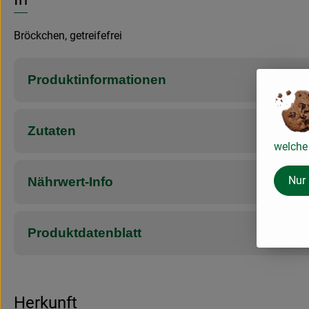
Bröckchen, getreifefrei
Produktinformationen
Zutaten
welche 
Nur
Nährwert-Info
Produktdatenblatt
Herkunft