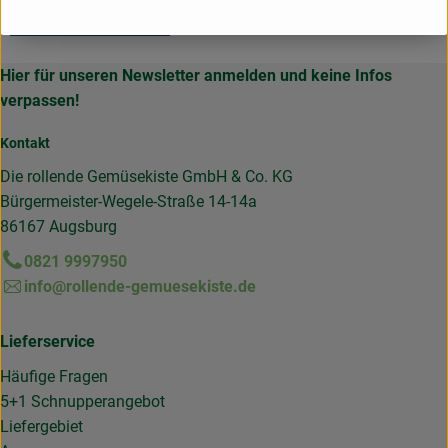
Hier für unseren Newsletter anmelden und keine Infos
verpassen!
Kontakt
Die rollende Gemüsekiste GmbH & Co. KG
Bürgermeister-Wegele-Straße 14-14a
86167 Augsburg
0821 9997950
info@rollende-gemuesekiste.de
Lieferservice
Häufige Fragen
5+1 Schnupperangebot
Liefergebiet