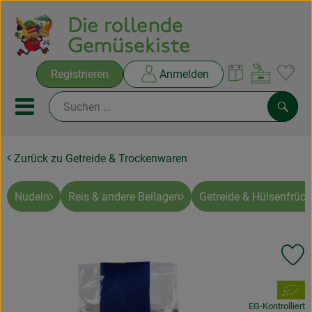
Warenko
Registrieren
Anmelden
Link
Mobiles Menu öffnen oder sc
Such
Zurück zu Getreide & Trockenwaren
Ökokisten
Rezepte
Nudeln
Reis & andere Beilagen
Getreide & Hülsenfrüch
THEMENWELTEN
Pr
NEUES & ANGEBOTE
, Verband:
Ökokisten
EG-Kontrolliert