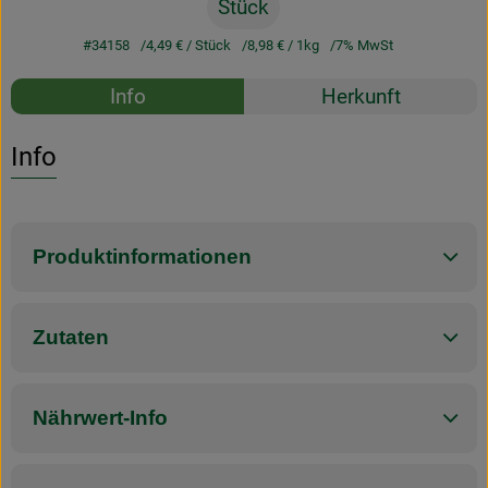
Stück
#34158
4,49 €
/ Stück
8,98 €
/ 1kg
7% MwSt
Rezepte
Info
Herkunft
Es wurden k
Entdecke passende Rezepte
Info
Produktinformationen
Zutaten
Nährwert-Info