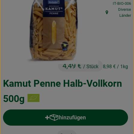
, Kontrollstel
IT-BIO-006
Obst & Gemüse
Diverse
, Herkunft:
Länder
Frisches
Naturkost
Getränke
Drogerie & Diverses
4,49 €
/ Stück
8,98 €
/ 1kg
Lieferservice
Kamut Penne Halb-Vollkorn
Über uns
500g
Infos
hinzufügen
Geschäftskunden
Produkt zum Warenkorb hinzufü