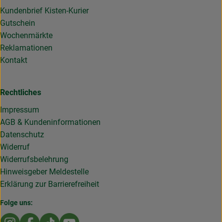
Kundenbrief Kisten-Kurier
Gutschein
Wochenmärkte
Reklamationen
Kontakt
Rechtliches
Impressum
AGB & Kundeninformationen
Datenschutz
Widerruf
Widerrufsbelehrung
Hinweisgeber Meldestelle
Erklärung zur Barrierefreiheit
Folge uns:
Externer Link zu https://www.instagram.com/die.rollende
Externer Link zu https://www.facebook.com/Dierol
Externer Link zu https://www.tiktok.com/@die
Externer Link zu https://www.youtub