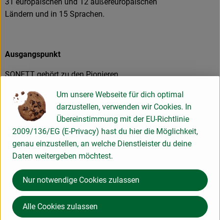
31 europäischen und 12 außereuropäischen
Ländern und in 15 Sprachen.
Ausgangspunkt
SONETT gehört zu den Pionieren
ökologischer Wasch-und Reinigungsmittel
Um unsere Webseite für dich optimal
und wurde 1977 gegründet, parallel zu der
darzustellen, verwenden wir Cookies. In
ganz neu aufkommenden
Übereinstimmung mit der EU-Richtlinie
Naturkostbewegung. Der ursprüngliche
2009/136/EG (E-Privacy) hast du hier die Möglichkeit,
Anstoß für die Entwicklung der SONETT
genau einzustellen, an welche Dienstleister du deine
Wasch- und Reinigungsmittel geht jedoch
Daten weitergeben möchtest.
noch weiter zurück, nämlich auf
Wasserforschungen, die der
Nur notwendige Cookies zulassen
anthroposophische Naturwissenschaftler
Johannes Schnorr am Institut für
Alle Cookies zulassen
Strömungswissenschaften in Herrischried