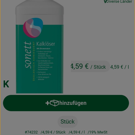
Diverse Länder
, Herkunft:
Obst & Gemüse
Frisches
Naturkost
Getränke
Drogerie & Diverses
4,59 €
/ Stück
4,59 €
/ l
Lieferservice
Kalklöser 1l
Über uns
hinzufügen
Produkt zum Warenkorb hinzufü
Infos
Geschäftskunden
Stück
#74232
4,59 €
/ Stück
4,59 €
/ l
19% MwSt