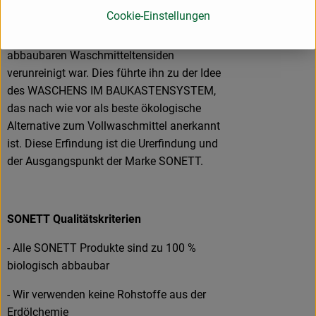
Ender der 60ger Jahre durchführte. Mit Hilfe
Cookie-Einstellungen
der Tropfbildmethode entdeckte er wie
damals bereits das Grundwasser mit nicht
abbaubaren Waschmitteltensiden
verunreinigt war. Dies führte ihn zu der Idee
des WASCHENS IM BAUKASTENSYSTEM,
das nach wie vor als beste ökologische
Alternative zum Vollwaschmittel anerkannt
ist. Diese Erfindung ist die Urerfindung und
der Ausgangspunkt der Marke SONETT.
SONETT Qualitätskriterien
- Alle SONETT Produkte sind zu 100 %
biologisch abbaubar
- Wir verwenden keine Rohstoffe aus der
Erdölchemie