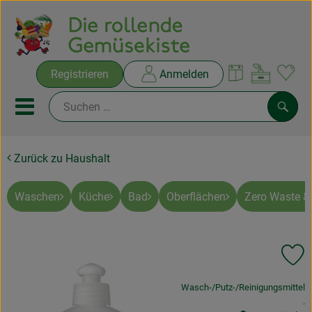
Warenko
Registrieren
Anmelden
Link
Mobiles Menu öffnen oder sc
Such
Zurück zu Haushalt
Ökokisten
Rezepte
Waschen
Küche
Bad
Oberflächen
Zero Waste & 
THEMENWELTEN
Pr
NEUES & ANGEBOTE
, Verband:
Wasch-/Putz-/Reinigungsmittel
Ökokisten
, 
.