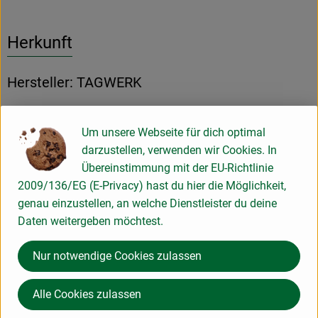
Herkunft
Hersteller: TAGWERK
85416 Niederhummel Deutschland
Um unsere Webseite für dich optimal
zur Webseite
darzustellen, verwenden wir Cookies. In
Übereinstimmung mit der EU-Richtlinie
2009/136/EG (E-Privacy) hast du hier die Möglichkeit,
TAGWERK Großhandel für Naturkost GmbH
genau einzustellen, an welche Dienstleister du deine
Daten weitergeben möchtest.
D 85748 Garching
www.tagwerk.net
Nur notwendige Cookies zulassen
(Daten von Ecoinform)
TAGWERK
Alle Cookies zulassen