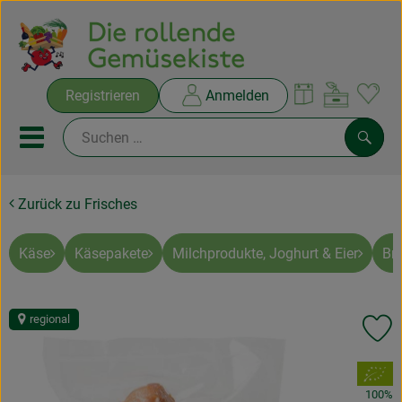
Warenko
Registrieren
Anmelden
Link
Mobiles Menu öffnen oder sc
Such
Zurück zu Frisches
Ökokisten
Rezepte
Käse
Käsepakete
Milchprodukte, Joghurt & Eier
Br
THEMENWELTEN
regional
Pr
NEUES & ANGEBOTE
, Verband:
Ökokisten
100%