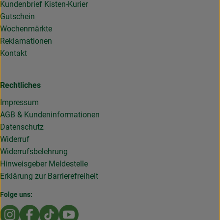
Kundenbrief Kisten-Kurier
Gutschein
Wochenmärkte
Reklamationen
Kontakt
Rechtliches
Impressum
AGB & Kundeninformationen
Datenschutz
Widerruf
Widerrufsbelehrung
Hinweisgeber Meldestelle
Erklärung zur Barrierefreiheit
Folge uns:
Externer Link zu https://www.instagram.com/die.rollende
Externer Link zu https://www.facebook.com/Dierol
Externer Link zu https://www.tiktok.com/@die
Externer Link zu https://www.youtub