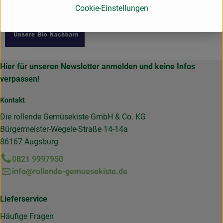
Cookie-Einstellungen
Hier für unseren Newsletter anmelden und keine Infos
verpassen!
Kontakt
Die rollende Gemüsekiste GmbH & Co. KG
Bürgermeister-Wegele-Straße 14-14a
86167 Augsburg
0821 9997950
info@rollende-gemuesekiste.de
Lieferservice
Häufige Fragen