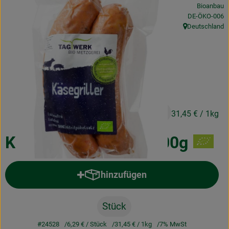
Bioanbau
Obst & Gemüse
, Kontrollstelle
DE-ÖKO-006
Deutschland
Frisches
, Herkunft:
Naturkost
Getränke
Drogerie & Diverses
6,29 €
/ Stück
31,45 €
/ 1kg
Lieferservice
Käsegriller 2 Stück, 200g
Über uns
hinzufügen
Produkt zum Warenkorb hinzufü
Infos
Geschäftskunden
Stück
#24528
6,29 €
/ Stück
31,45 €
/ 1kg
7% MwSt