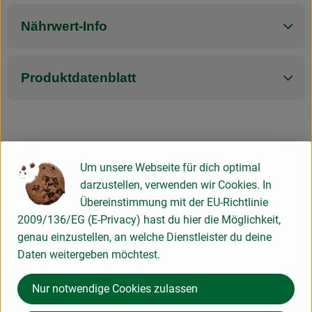
Nährwert-Info
Produktdatenblatt
Herkunft
Um unsere Webseite für dich optimal
darzustellen, verwenden wir Cookies. In
Hersteller: Andechser Natur
Übereinstimmung mit der EU-Richtlinie
2009/136/EG (E-Privacy) hast du hier die Möglichkeit,
Deutschland
genau einzustellen, an welche Dienstleister du deine
Daten weitergeben möchtest.
Andechser Molkerei Scheitz GmbH
Nur notwendige Cookies zulassen
D 82346 Andechs