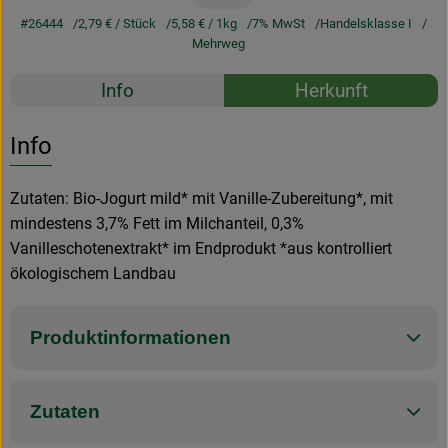
#26444
2,79 €
/ Stück
5,58 €
/ 1kg
7% MwSt
Handelsklasse I
Mehrweg
Rezepte
Info
Herkunft
Es wurden k
Entdecke passende Rezepte
Info
Zutaten: Bio-Jogurt mild* mit Vanille-Zubereitung*, mit
mindestens 3,7% Fett im Milchanteil, 0,3%
Vanilleschotenextrakt* im Endprodukt *aus kontrolliert
ökologischem Landbau
Produktinformationen
Zutaten