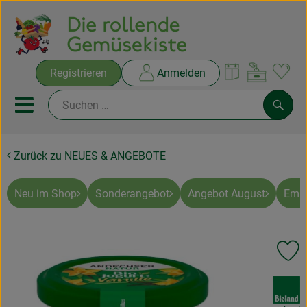
Warenko
Registrieren
Anmelden
Link
Mobiles Menu öffnen oder sc
Such
Zurück zu NEUES & ANGEBOTE
Ökokisten
Rezepte
Neu im Shop
Sonderangebot
Angebot August
Empf
THEMENWELTEN
Pr
NEUES & ANGEBOTE
, Verband:
Ökokisten