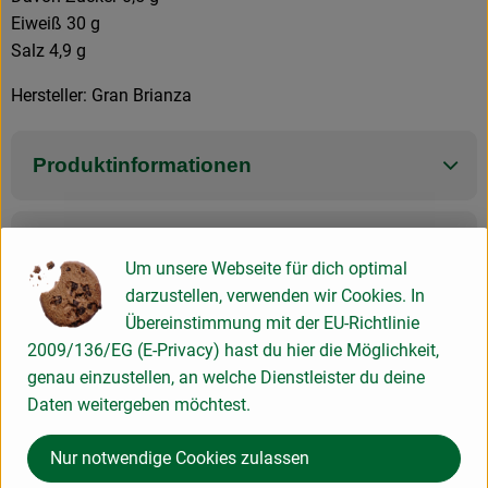
Eiweiß 30 g
Salz 4,9 g
Hersteller: Gran Brianza
Produktinformationen
Zutaten
Um unsere Webseite für dich optimal
darzustellen, verwenden wir Cookies. In
Übereinstimmung mit der EU-Richtlinie
Nährwert-Info
2009/136/EG (E-Privacy) hast du hier die Möglichkeit,
genau einzustellen, an welche Dienstleister du deine
Daten weitergeben möchtest.
Produktdatenblatt
Nur notwendige Cookies zulassen