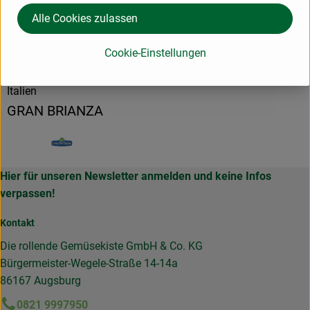
Herkunft
Alle Cookies zulassen
Cookie-Einstellungen
Hersteller: GBR
Italien
GRAN BRIANZA
Hier für unseren Newsletter anmelden und keine Infos
verpassen!
Kontakt
Die rollende Gemüsekiste GmbH & Co. KG
Bürgermeister-Wegele-Straße 14-14a
86167 Augsburg
0821 9997950