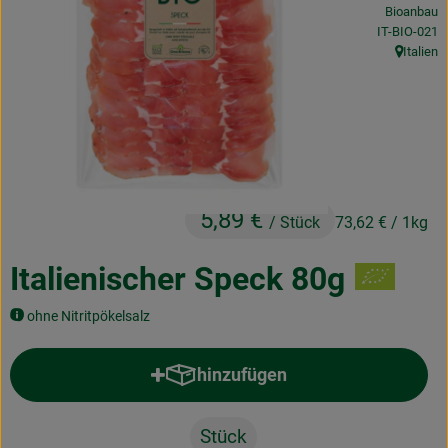
Bioanbau
Obst & Gemüse
, Kontrollstel
IT-BIO-021
Italien
Frisches
, Herkunft
Naturkost
Getränke
Drogerie & Diverses
5,89 €
/ Stück
73,62 €
/ 1kg
Lieferservice
Italienischer Speck 80g
Über uns
ohne Nitritpökelsalz
Infos
hinzufügen
Produkt zum Warenkorb hinzufü
Geschäftskunden
Stück