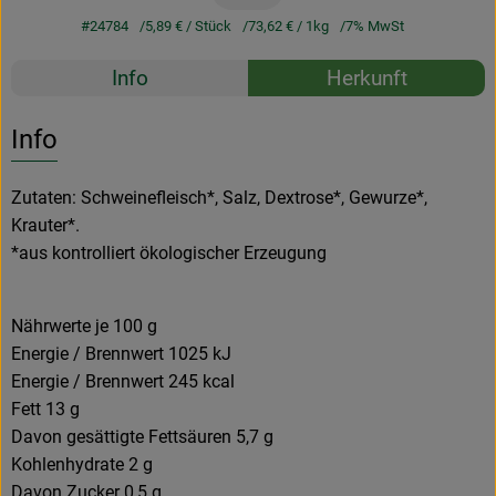
#24784
5,89 €
/ Stück
73,62 €
/ 1kg
7% MwSt
Rezepte
Info
Herkunft
Es wurden k
Entdecke passende Rezepte
Info
Zutaten: Schweinefleisch*, Salz, Dextrose*, Gewurze*,
Krauter*.
*aus kontrolliert ökologischer Erzeugung
Nährwerte je 100 g
Energie / Brennwert 1025 kJ
Energie / Brennwert 245 kcal
Fett 13 g
Davon gesättigte Fettsäuren 5,7 g
Kohlenhydrate 2 g
Davon Zucker 0,5 g