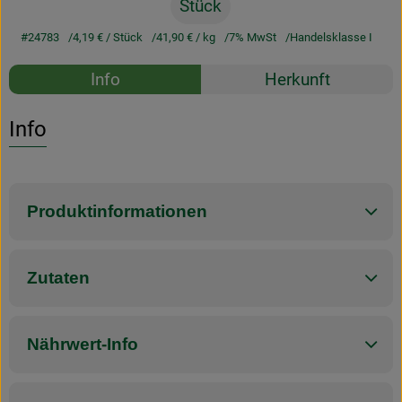
Stück
#24783
4,19 €
/ Stück
41,90 €
/ kg
7% MwSt
Handelsklasse I
Rezepte
Info
Herkunft
Es wurden k
Entdecke passende Rezepte
Info
Produktinformationen
Zutaten
Nährwert-Info