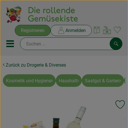
Warenko
Registrieren
Anmelden
Link
Mobiles Menu öffnen oder sc
Such
Zurück zu Drogerie & Diverses
Ökokisten
Rezepte
Kosmetik und Hygiene
Haushalt
Saatgut & Garten
THEMENWELTEN
Pr
NEUES & ANGEBOTE
, 
.
Ökokisten