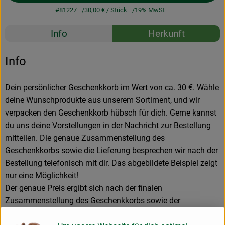
#81227
30,00 €
/ Stück
19% MwSt
Rezepte
Info
Herkunft
Es wurden k
Entdecke passende Rezepte
Info
Dein persönlicher Geschenkkorb im Wert von ca. 30 €. Wähle
deine Wunschprodukte aus unserem Sortiment, und wir
verpacken den Geschenkkorb hübsch für dich. Gerne kannst
du uns deine Vorstellungen in der Nachricht zur Bestellung
mitteilen. Die genaue Zusammenstellung des
Geschenkkorbs sowie die Lieferung besprechen wir nach der
Bestellung telefonisch mit dir. Das abgebildete Beispiel zeigt
nur eine Möglichkeit!
Der genaue Preis ergibt sich nach der finalen
Zusammenstellung des Geschenkkorbs sowie der
Verpackungskosten.