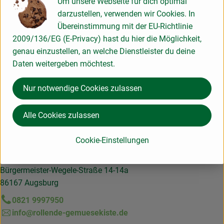
Um unsere Webseite für dich optimal
darzustellen, verwenden wir Cookies. In
Produktinformationen
Übereinstimmung mit der EU-Richtlinie
2009/136/EG (E-Privacy) hast du hier die Möglichkeit,
genau einzustellen, an welche Dienstleister du deine
Daten weitergeben möchtest.
Herkunft
Nur notwendige Cookies zulassen
Hier für unseren Newsletter anmelden und keine Infos
Alle Cookies zulassen
verpassen!
Cookie-Einstellungen
Kontakt
Die rollende Gemüsekiste GmbH & Co. KG
Bürgermeister-Wegele-Straße 14-14a
86167 Augsburg
0821 9997950
info@rollende-gemuesekiste.de