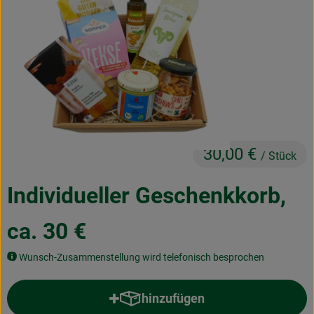
Obst & Gemüse
Frisches
Naturkost
Getränke
Drogerie & Diverses
30,00 €
/ Stück
Lieferservice
Individueller Geschenkkorb,
Über uns
ca. 30 €
Infos
Wunsch-Zusammenstellung wird telefonisch besprochen
Geschäftskunden
hinzufügen
Produkt zum Warenkorb hinzuf