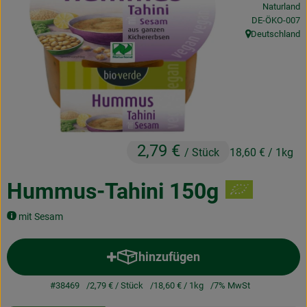
Naturland
Obst & Gemüse
, Kontrollstelle
DE-ÖKO-007
Deutschland
, Herkunft:
Frisches
Naturkost
Getränke
Drogerie & Diverses
2,79 €
/ Stück
18,60 €
/ 1kg
Lieferservice
Hummus-Tahini 150g
Über uns
mit Sesam
Infos
hinzufügen
Produkt zum Warenkorb hinzuf
Geschäftskunden
#38469
2,79 €
/ Stück
18,60 €
/ 1kg
7% MwSt