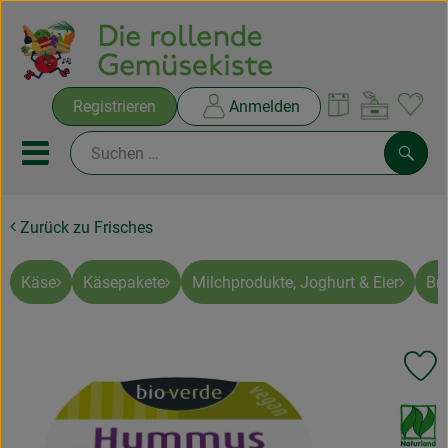
Warenko
Registrieren
Anmelden
Link
Mobiles Menu öffnen oder sc
Such
Zurück zu Frisches
Ökokisten
Rezepte
Käse
Käsepakete
Milchprodukte, Joghurt & Eier
Br
THEMENWELTEN
Pr
NEUES & ANGEBOTE
, Verband:
Ökokisten