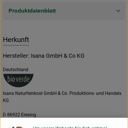
Produktdatenblatt
Herkunft
Hersteller: Isana GmbH & Co KG
Deutschland
Isana Naturfeinkost GmbH & Co. Produktions- und Handels
KG
D 86922 Eresing
Beste Qualität ist unser Anspruch, weshalb wir