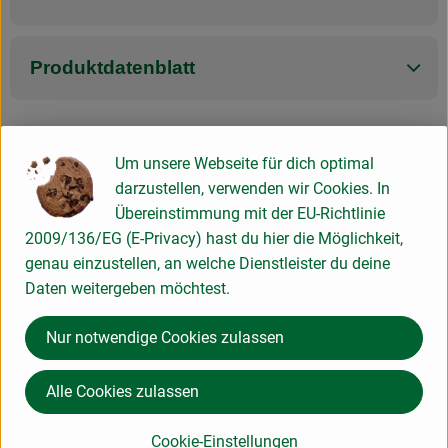
Produktdatenblatt
Um unsere Webseite für dich optimal
Herkunft
darzustellen, verwenden wir Cookies. In
Übereinstimmung mit der EU-Richtlinie
Hersteller: Isarmoos Bauern - Biohof Laurer
2009/136/EG (E-Privacy) hast du hier die Möglichkeit,
genau einzustellen, an welche Dienstleister du deine
Deutschland
Daten weitergeben möchtest.
Nur notwendige Cookies zulassen
Biohof Laurer
Michael Laurer
Alle Cookies zulassen
D 94405 Landau
Kontrollnummer D-BY-006-41813-AB
Cookie-Einstellungen