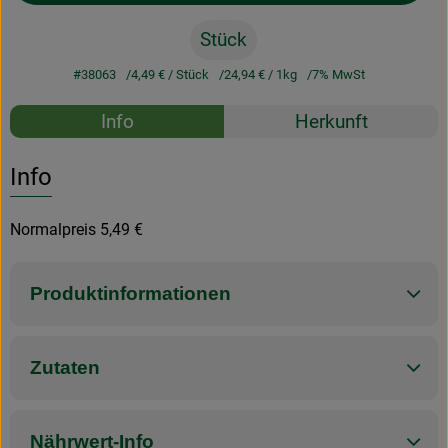
Stück
#38063
4,49 €
/ Stück
24,94 €
/ 1kg
7% MwSt
Rezepte
Info
Herkunft
Es wurden k
Entdecke passende Rezepte
Info
Normalpreis 5,49 €
Produktinformationen
Zutaten
Nährwert-Info