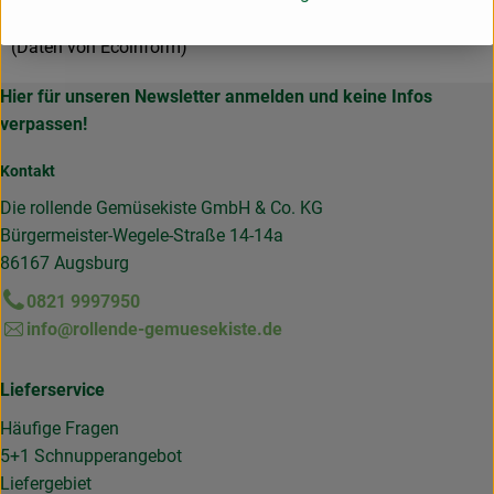
www.biohof-laurer.de
(Daten von Ecoinform)
Hier für unseren Newsletter anmelden und keine Infos
verpassen!
Kontakt
Die rollende Gemüsekiste GmbH & Co. KG
Bürgermeister-Wegele-Straße 14-14a
86167 Augsburg
0821 9997950
info@rollende-gemuesekiste.de
Lieferservice
Häufige Fragen
5+1 Schnupperangebot
Liefergebiet