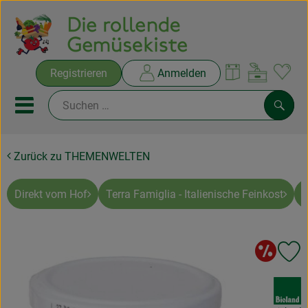
Warenko
Registrieren
Anmelden
Link
Mobiles Menu öffnen oder sc
Such
Zurück zu THEMENWELTEN
Ökokisten
Rezepte
Direkt vom Hof
Terra Famiglia - Italienische Feinkost
A
THEMENWELTEN
So
Pr
NEUES & ANGEBOTE
, Verband:
Ökokisten