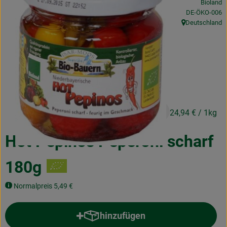
Bioland
Obst & Gemüse
, Kontrollstelle
DE-ÖKO-006
Deutschland
, Herkunft:
Frisches
Naturkost
Getränke
Drogerie & Diverses
4,49 €
/ Stück
24,94 €
/ 1kg
Lieferservice
Hot Pepinos Peperoni scharf
Über uns
180g
Infos
Normalpreis 5,49 €
Geschäftskunden
hinzufügen
Produkt zum Warenkorb hinzufü