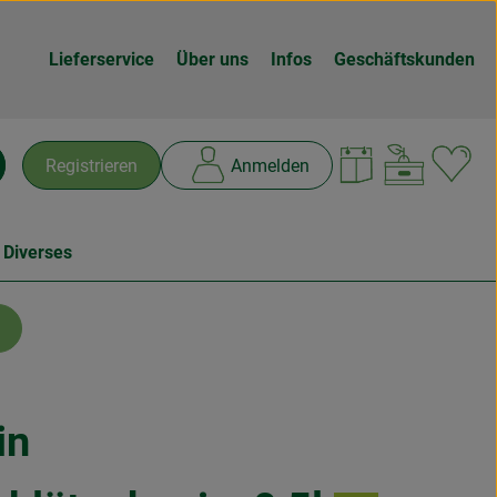
Lieferservice
Über uns
Infos
Geschäftskunden
Warenk
L
Registrieren
Anmelden
chen
 Diverses
in
n