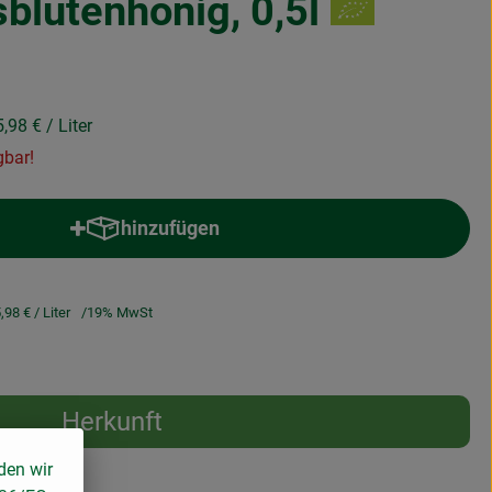
sblütenhonig, 0,5l
5,98 €
/ Liter
gbar!
hinzufügen
Produkt zum Warenkorb hinzufügen
,98 €
/ Liter
19% MwSt
Herkunft
den wir