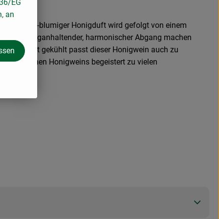
136/EG
n, an
ichter, fein-blumiger Honigduft wird gefolgt von einem
 und ein langanhaltender, harmonischer Abgang machen
ossen. Leicht gekühlt passt dieser Honigwein auch zu
assen
dieses feinen Honigweins begeistert zu vielen