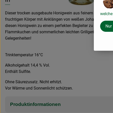
Dieser trocken ausgebaute Honigwein aus feinem Frühjahrs-Blü
welche 
fruchtigen Körper mit Anklängen von weißen Johannisbeere
diesen Honigwein zu einem perfekten Begleiter zu leichter Kü
Nur
Flammkuchen und sommerlichen leichten Grillgerichten sowie
Gelegenheiten!
Trinktemperatur 16°C
Alkoholgehalt 14,4 % Vol.
Enthält Sulfite.
Ohne Säurezusatz. Nicht erhitzt.
Vor Wärme und Sonnenlicht schützen.
Produktinformationen