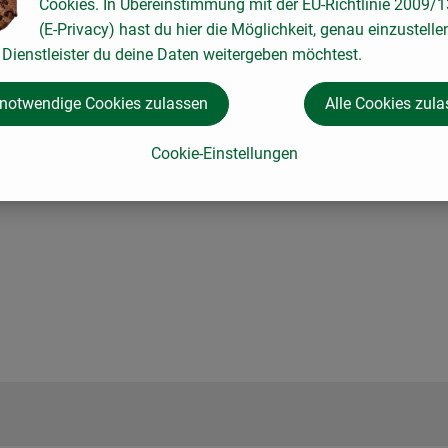
Cookies. In Übereinstimmung mit der EU-Richtlinie 2009/
(E-Privacy) hast du hier die Möglichkeit, genau einzustelle
tenhonig präsentiert sich wunderbar frisch und fruchtig. Ein le
Dienstleister du deine Daten weitergeben möchtest.
n, Stachelbeeren und Melone am Gaumen. Ein feines Säurespiel
che, Geflügel, Fisch und Meeresfrüchten - oder einfach pur gen
 notwendige Cookies zulassen
Alle Cookies zul
 zu Salaten und Gemüse. Der zarte, herrlich blumige Honigduft 
Cookie-Einstellungen