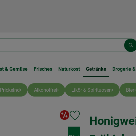
Su
st & Gemüse
Frisches
Naturkost
Getränke
Drogerie &
 Prickelnd
Alkoholfrei
Likör & Spirituosen
Bier
Sonderangebot
Honigwe
Produkt zu Favouriten hinzufüge
, Verband: