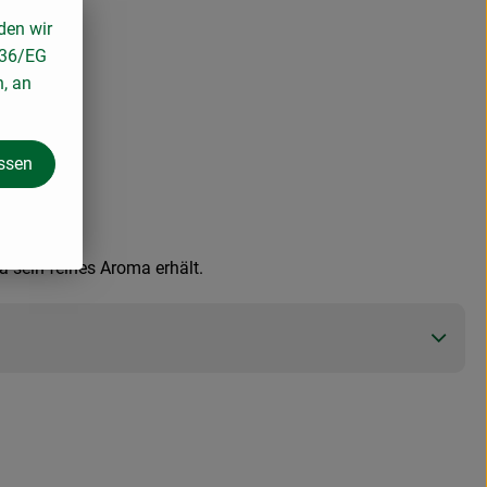
den wir
136/EG
n, an
assen
a sein feines Aroma erhält.