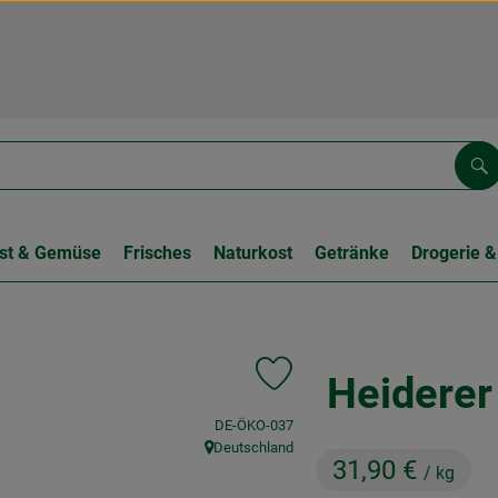
Su
st & Gemüse
Frisches
Naturkost
Getränke
Drogerie &
Heiderer
Produkt zu Favouriten hinzufüge
, Kontrollstelle:
DE-ÖKO-037
Deutschland
, Herkunft:
31,90 €
/ kg