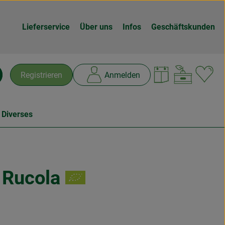
Lieferservice
Über uns
Infos
Geschäftskunden
Warenk
L
Registrieren
Anmelden
chen
 Diverses
 Rucola
n