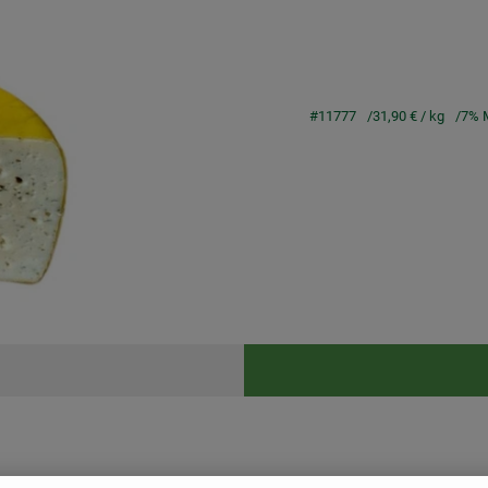
#11777
31,90 €
/ kg
7% 
Rezepte
keine passenden Rezepte gefunden.