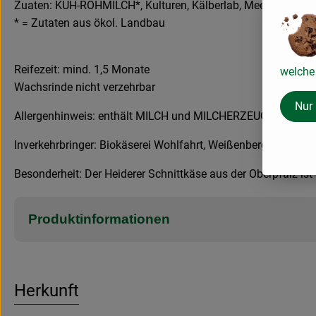
Zuaten: KUH-ROHMILCH*, Kulturen, Kälberlab, Meersalz, fris
* = Zutaten aus ökol. Landbau
Reifezeit: mind. 1,5 Monate
welche 
Wachsrinde nicht verzehrbar
Nur
Allergenhinweis: enthält MILCH und MILCHERZEUGNISSE (e
Inverkehrbringer: Biokäserei Wohlfahrt, Weißenberg 1, 92265
Besonderheit: Der Heiderer Schnittkäse aus der Oberpfalz ist
Produktinformationen
Herkunft