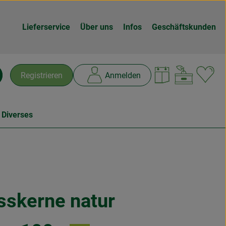
Lieferservice
Über uns
Infos
Geschäftskunden
Warenk
L
Registrieren
Anmelden
chen
 Diverses
sskerne natur
en