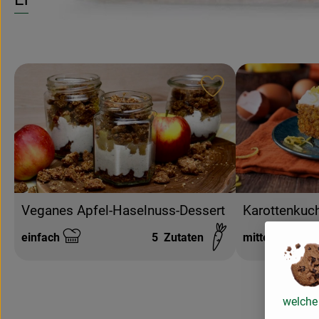
Rezept zu Favouri
Karottenkuc
Veganes Apfel-Haselnuss-Dessert
einfach
5
Zutaten
mittel
Schwierigkeit:
Schwierigkeit:
welche 