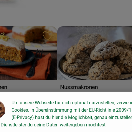
ten hinzufügen
Rezept zu Favouriten hinzufügen
hen
Nussmakronen
10
Zutaten
einfach
5
Zutat
Schwierigkeit:
Um unsere Webseite für dich optimal darzustellen, verwen
Cookies. In Übereinstimmung mit der EU-Richtlinie 2009/
(E-Privacy) hast du hier die Möglichkeit, genau einzustelle
Dienstleister du deine Daten weitergeben möchtest.