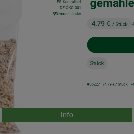
gemahle
EG-Kontrolliert
, Kontrollstelle:
DE-ÖKO-001
Diverse Länder
, Herkunft:
4,79 €
/ Stück
Stück
#36227
4,79 €
/ Stück
4
Info