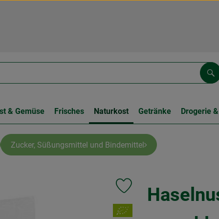
Su
st & Gemüse
Frisches
Naturkost
Getränke
Drogerie &
Zucker, Süßungsmittel und Bindemittel
Haselnu
Produkt zu Favouriten hinzufüg
, Verband: