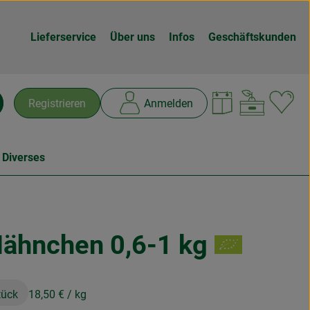
Lieferservice
Über uns
Infos
Geschäftskunden
Warenk
L
Registrieren
Anmelden
chen
 Diverses
ähnchen 0,6-1 kg
n
tück
18,50 €
/ kg