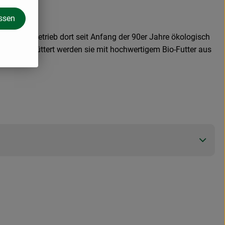
assen
 ihren Betrieb dort seit Anfang der 90er Jahre ökologisch
ogen. Gefüttert werden sie mit hochwertigem Bio-Futter aus
2 kg.