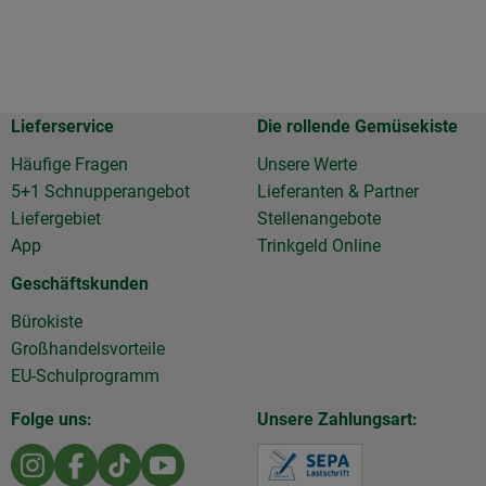
Lieferservice
Die rollende Gemüsekiste
Häufige Fragen
Unsere Werte
5+1 Schnupperangebot
Lieferanten & Partner
Liefergebiet
Stellenangebote
App
Trinkgeld Online
Geschäftskunden
Bürokiste
Großhandelsvorteile
EU-Schulprogramm
Folge uns:
Unsere Zahlungsart:
Externer Link zu https://www.instagram.com/die.rollen
Externer Link zu https://www.facebook.com/Diero
Externer Link zu https://www.tiktok.com/@d
Externer Link zu https://www.youtu
Externer Link z