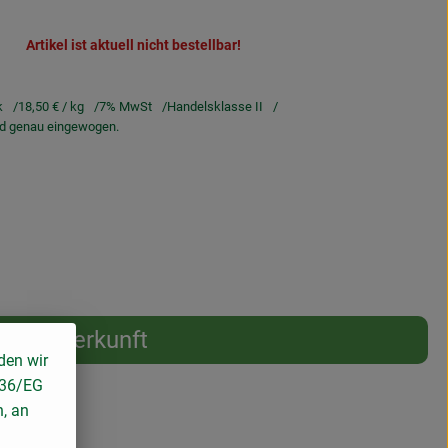
Artikel ist aktuell nicht bestellbar!
k
18,50 €
/ kg
7% MwSt
Handelsklasse II
ird genau eingewogen.
Herkunft
den wir
136/EG
n, an