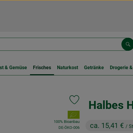
Su
st & Gemüse
Frisches
Naturkost
Getränke
Drogerie &
Halbes H
Produkt zu Favouriten hinzufüge
, Verband:
100% Bioanbau
ca. 15,41 €
/ S
, Kontrollstelle:
DE-ÖKO-006