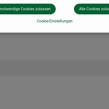
 notwendige Cookies zulassen
Alle Cookies zul
us 86684 Riedheim/Holzheim. Familie Wiedemann bewirtschaftet
Cookie-Einstellungen
e Küken stammen aus Österreich und werden in Riedheim aufgez
, nach dieser Zeit haben die Hähnchen ein Gewicht von 1,5 bis 