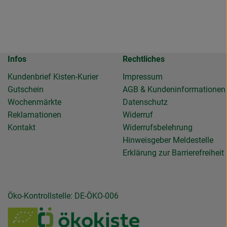
Infos
Rechtliches
Kundenbrief Kisten-Kurier
Impressum
Gutschein
AGB & Kundeninformationen
Wochenmärkte
Datenschutz
Reklamationen
Widerruf
Kontakt
Widerrufsbelehrung
Hinweisgeber Meldestelle
Erklärung zur Barrierefreiheit
Öko-Kontrollstelle: DE-ÖKO-006
de.gemuesekiste/?hl=de
llendeGemuesekiste/
ierollendegemuesekiste
be.com/channel/UC6NmD5wBbJlipvxZRnJaFJQ
u https://www.verbraucherzentrale.de/wissen/geld-versicherung
Externer Link zu /_Resources/Persistent/7/b/6/4
Externer Link zu https:/