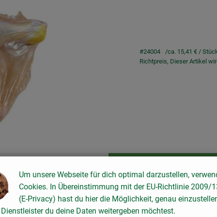
#24004
ca. 15,41 €
/ Stüc
Richtpreis,
Dieser Artikel w
Rezepte
Um unsere Webseite für dich optimal darzustellen, verwen
keine passenden Rezepte gefunden.
Cookies. In Übereinstimmung mit der EU-Richtlinie 2009/
(E-Privacy) hast du hier die Möglichkeit, genau einzustelle
Dienstleister du deine Daten weitergeben möchtest.