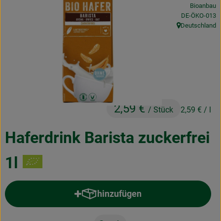
Bioanbau
Obst & Gemüse
, Kontrollstelle
DE-ÖKO-013
Deutschland
Frisches
, Herkunft:
Naturkost
Getränke
Drogerie & Diverses
2,59 €
/ Stück
2,59 €
/ l
Lieferservice
Haferdrink Barista zuckerfrei
Über uns
1l
Infos
hinzufügen
Geschäftskunden
Produkt zum Warenkorb hinzufü