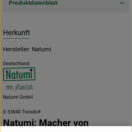
Produktdatenblatt
Herkunft
Hersteller: Natumi
Deutschland
Natumi GmbH
D 53840 Troisdorf
Natumi: Macher von