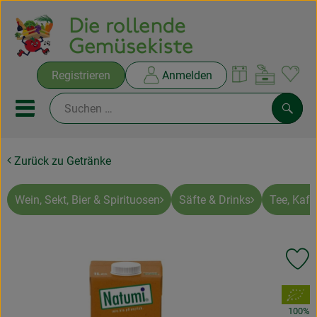
Warenko
Registrieren
Anmelden
Link
Mobiles Menu öffnen oder sc
Such
Zurück zu Getränke
Ökokisten
Rezepte
Wein, Sekt, Bier & Spirituosen
Säfte & Drinks
Tee, Kaff
THEMENWELTEN
Pr
NEUES & ANGEBOTE
, Verband:
Ökokisten
100%