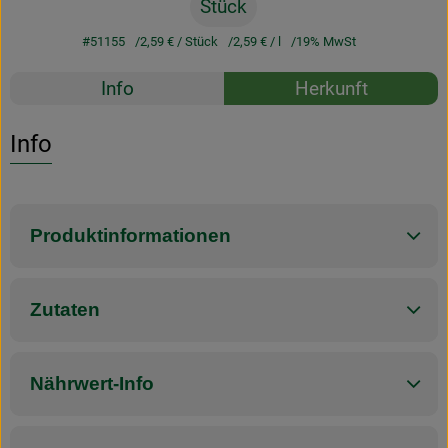
Stück
#51155
2,59 €
/ Stück
2,59 €
/ l
19% MwSt
Rezepte
Info
Herkunft
Es wurden k
Entdecke passende Rezepte
Info
Produktinformationen
Zutaten
Nährwert-Info