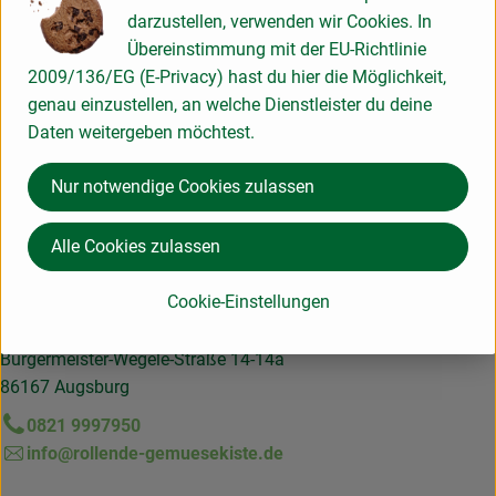
Herkunft
darzustellen, verwenden wir Cookies. In
Übereinstimmung mit der EU-Richtlinie
2009/136/EG (E-Privacy) hast du hier die Möglichkeit,
Hersteller: Guingerhof Fam. Wiedemann
genau einzustellen, an welche Dienstleister du deine
Daten weitergeben möchtest.
86684 Holzheim-Riedheim
zur Webseite
Nur notwendige Cookies zulassen
Hier für unseren Newsletter anmelden und keine Infos
Alle Cookies zulassen
verpassen!
Kontakt
Cookie-Einstellungen
Die rollende Gemüsekiste GmbH & Co. KG
Bürgermeister-Wegele-Straße 14-14a
86167 Augsburg
0821 9997950
info@rollende-gemuesekiste.de