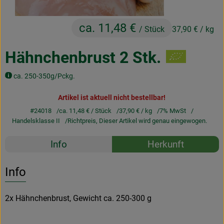
Obst & Gemüse
ca. 11,48 €
/ Stück
37,90 €
/ kg
Frisches
Naturkost
Hähnchenbrust 2 Stk.
Getränke
ca. 250-350g/Pckg.
Drogerie & Diverses
Artikel ist aktuell nicht bestellbar!
#24018
ca. 11,48 €
/ Stück
37,90 €
/ kg
7% MwSt
Handelsklasse II
Richtpreis,
Dieser Artikel wird genau eingewogen.
Lieferservice
Rezepte
Info
Herkunft
Über uns
Es wurden k
Entdecke passende Rezepte
Info
Infos
2x Hähnchenbrust, Gewicht ca. 250-300 g
Geschäftskunden