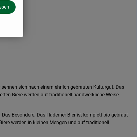
assen
r sehnen sich nach einem ehrlich gebrauten Kulturgut. Das
erten Biere werden auf traditionell handwerkliche Weise
i. Das Besondere: Das Haderner Bier ist komplett bio gebraut
iere werden in kleinen Mengen und auf traditionell