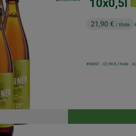
10x0,5l
, Herkunft:
21,90 €
/ Kiste
#50657
21,90 €
/ Kiste
4
Rezepte
keine passenden Rezepte gefunden.