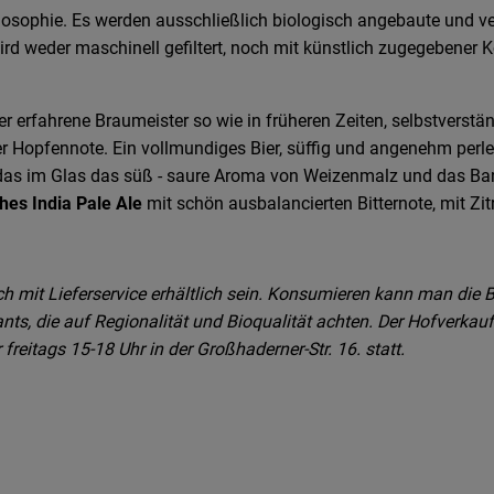
ilosophie. Es werden ausschließlich biologisch angebaute und ve
rd weder maschinell gefiltert, noch mit künstlich zugegebener Ko
ier erfahrene Braumeister so wie in früheren Zeiten, selbstverst
Hopfennote. Ein vollmundiges Bier, süffig und angenehm perle
 das im Glas das süß - saure Aroma von Weizenmalz und das Ba
hes India Pale Ale
mit schön ausbalancierten Bitternote, mit Z
h mit Lieferservice erhältlich sein. Konsumieren kann man die B
s, die auf Regionalität und Bioqualität achten. Der Hofverkauf 
eitags 15-18 Uhr in der Großhaderner-Str. 16. statt.