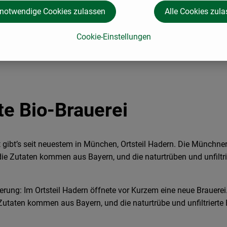
 notwendige Cookies zulassen
Alle Cookies zul
Cookie-Einstellungen
te Bio-Brauerei
t gibt’s seit neuestem in München, Ortsteil Hadern. Die Münchne
 die Zutaten kommen aus Bayern, und die naturtrüben und unfiltri
cherung: Im Ortsteil Hadern öffnete vor Kurzem eine neue Brauere
taten kommen aus Bayern, und die naturtrübe und unfiltrierte B