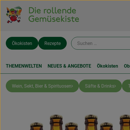
Ökokisten
Rezepte
THEMENWELTEN
NEUES & ANGEBOTE
Ökokisten
Ob
Wein, Sekt, Bier & Spirituosen
Säfte & Drinks