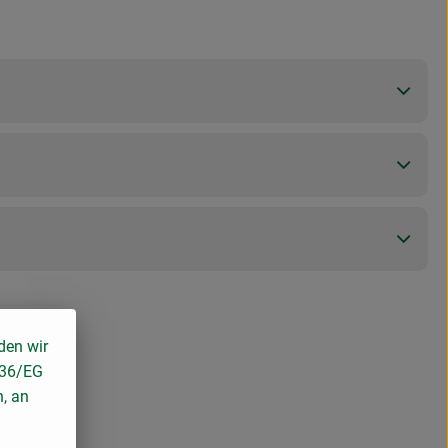
den wir
136/EG
n, an