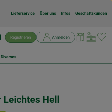
Lieferservice
Über uns
Infos
Geschäftskunden
Warenk
L
Registrieren
Anmelden
chen
 Diverses
 Leichtes Hell
n