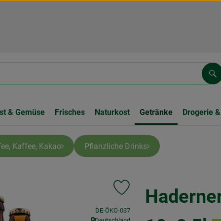
Su
st & Gemüse
Frisches
Naturkost
Getränke
Drogerie &
Tee, Kaffee, Kakao
Pflanzliche Drinks
Haderner
Produkt zu Favouriten hinzufüge
, Kontrollstelle:
DE-ÖKO-037
Deutschland