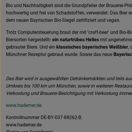
Bio und Nachhaltigkeit sind die Grundpfeiler der Brauerei-Ph
hochwertig und frei von Schadstoffen, verwendet. Das Bier wi
dem neuen Bayrischen Bio-Siegel zertifiziert und vegan.
Trotz Computersteuerung braut der mit 'craft-beer' und Bio-B
Biersorten hergestellt
: ein naturtrübes Helles
mit angenehmer 
gebrauter Biere. Und ein
klassisches bayerisches Weißbier
,
Münchner Rezeptur gebraut wurde. Sowie das neue
Bayerisc
Das Bier wird in ausgewählten Getränkemärkten und teils auc
Umkreis bis 100 km um München, sowie in weiteren Restaurant
Verkostung und Brauerei-Besichtigung mit Verkostung immer fr
www.haderner.de
Kontrollnummer DE-BY-037-88262-B
www.haderner.de