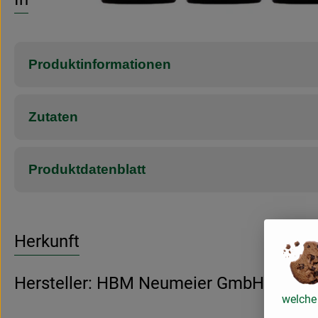
Produktinformationen
Zutaten
Produktdatenblatt
Herkunft
Hersteller: HBM Neumeier GmbH
welche 