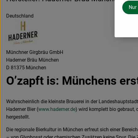
Nur
Deutschland
Münchner Girgbräu GmbH
Haderner Bräu München
D 81375 München
O’zapft is: Münchens ers
Wahrscheinlich die kleinste Brauerei in der Landeshauptstad
Haderner Bier (
www.haderner.de
) wird komplett bio gebraut,
hergestellt.
Die regionale Bierkultur in München erfreut sich einer Berei
– von Glyphosat oder chemischen Zusätzen keine Spur. Die Zu