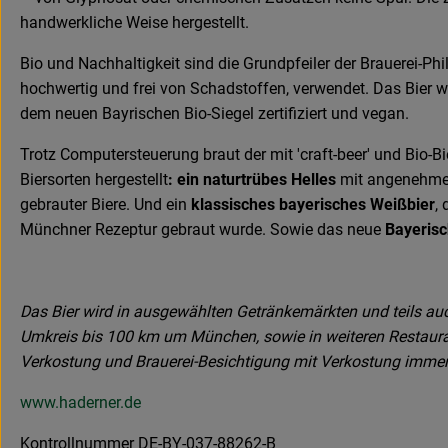
handwerkliche Weise hergestellt.
Bio und Nachhaltigkeit sind die Grundpfeiler der Brauerei-Ph
hochwertig und frei von Schadstoffen, verwendet. Das Bier wi
dem neuen Bayrischen Bio-Siegel zertifiziert und vegan.
Trotz Computersteuerung braut der mit 'craft-beer' und Bio-B
Biersorten hergestellt
: ein naturtrübes Helles
mit angenehmer 
gebrauter Biere. Und ein
klassisches bayerisches Weißbier
,
Münchner Rezeptur gebraut wurde. Sowie das neue
Bayerisc
Das Bier wird in ausgewählten Getränkemärkten und teils auc
Umkreis bis 100 km um München, sowie in weiteren Restaurant
Verkostung und Brauerei-Besichtigung mit Verkostung immer fr
www.haderner.de
Kontrollnummer DE-BY-037-88262-B