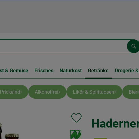
Su
st & Gemüse
Frisches
Naturkost
Getränke
Drogerie &
 Prickelnd
Alkoholfrei
Likör & Spirituosen
Bier
Haderner
Produkt zu Favouriten hinzufüge
, Verband: