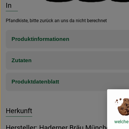
Info
Pfandkiste, bitte zurück an uns da nicht berechnet
Produktinformationen
Zutaten
Produktdatenblatt
Herkunft
welche 
Hersteller: Haderner Bräu München