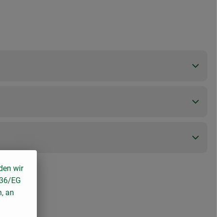
den wir
136/EG
n, an