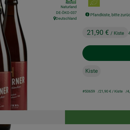
Naturland
, Kontrollstelle:
DE-ÖKO-037
Pfandkiste, bitte zurü
Deutschland
, Herkunft:
21,90 €
/ Kiste
Kiste
#50659
21,90 €
/ Kiste
4
Rezepte
keine passenden Rezepte gefunden.