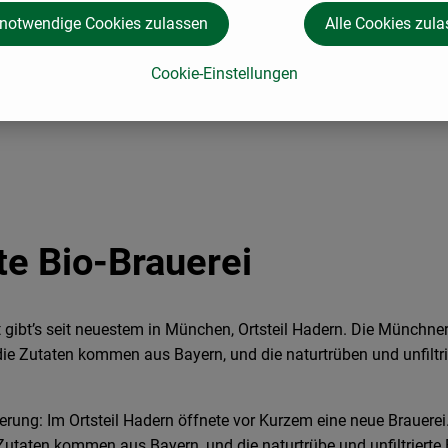
 notwendige Cookies zulassen
Alle Cookies zul
Cookie-Einstellungen
te Bio-Brauerei
t gibt’s seit neuestem in München, Ortsteil Hadern. Die Münchne
 die Zutaten kommen aus Bayern, und die naturtrüben und unfiltri
cherung: Im Ortsteil Hadern öffnete vor Kurzem eine neue Brauere
taten kommen aus Bayern, und die naturtrübe und unfiltrierte B