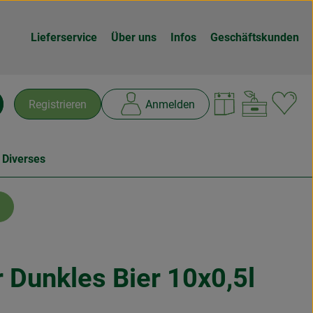
Lieferservice
Über uns
Infos
Geschäftskunden
Warenk
L
Registrieren
Anmelden
chen
 Diverses
 Dunkles Bier 10x0,5l
n