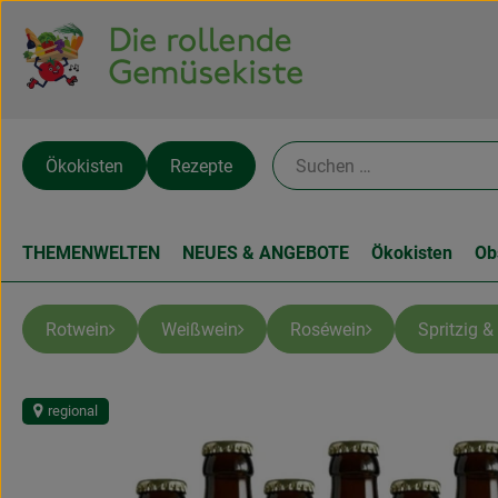
Ökokisten
Rezepte
THEMENWELTEN
NEUES & ANGEBOTE
Ökokisten
Ob
Rotwein
Weißwein
Roséwein
Spritzig &
regional