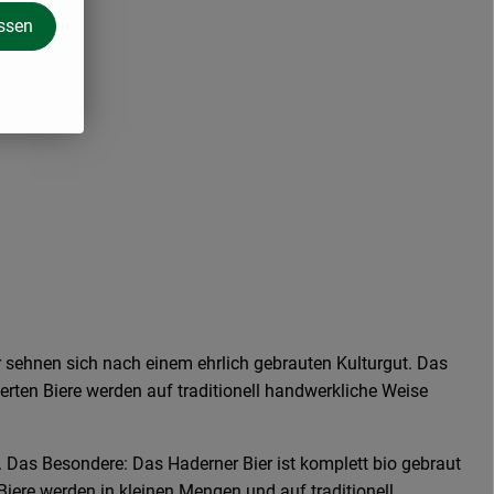
assen
r sehnen sich nach einem ehrlich gebrauten Kulturgut. Das
erten Biere werden auf traditionell handwerkliche Weise
i. Das Besondere: Das Haderner Bier ist komplett bio gebraut
iere werden in kleinen Mengen und auf traditionell