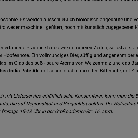
ilosophie. Es werden ausschließlich biologisch angebaute und ve
rd weder maschinell gefiltert, noch mit künstlich zugegebener Ko
ier erfahrene Braumeister so wie in früheren Zeiten, selbstverst
Hopfennote. Ein vollmundiges Bier, süffig und angenehm perle
 das im Glas das süß - saure Aroma von Weizenmalz und das Ba
hes India Pale Ale
mit schön ausbalancierten Bitternote, mit Z
h mit Lieferservice erhältlich sein. Konsumieren kann man die B
s, die auf Regionalität und Bioqualität achten. Der Hofverkauf 
eitags 15-18 Uhr in der Großhaderner-Str. 16. statt.