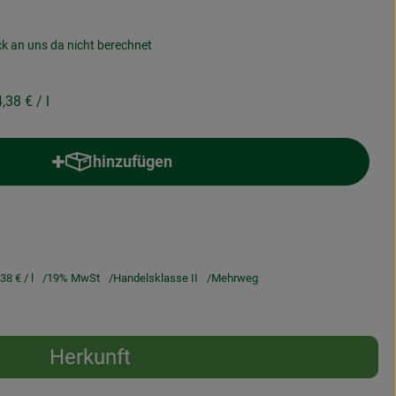
ck an uns da nicht berechnet
4,38 €
/ l
hinzufügen
Produkt zum Warenkorb hinzufügen
,38 €
/ l
19% MwSt
Handelsklasse II
Mehrweg
Herkunft