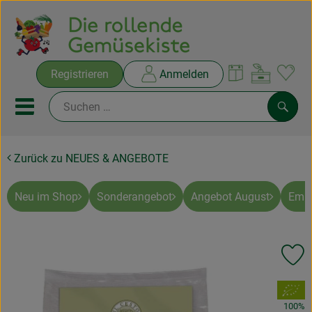
Warenko
Registrieren
Anmelden
Link
Mobiles Menu öffnen oder sc
Such
Zurück zu NEUES & ANGEBOTE
Ökokisten
Rezepte
Neu im Shop
Sonderangebot
Angebot August
Empf
THEMENWELTEN
Pr
NEUES & ANGEBOTE
, Verband:
Ökokisten
100%