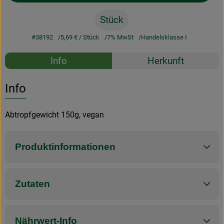
Stück
#38192
5,69 €
/ Stück
7% MwSt
Handelsklasse I
Rezepte
Info
Herkunft
Es wurden k
Entdecke passende Rezepte
Info
Abtropfgewicht 150g, vegan
Produktinformationen
Zutaten
Nährwert-Info