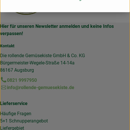
Hier für unseren Newsletter anmelden und keine Infos
verpassen!
Kontakt
Die rollende Gemüsekiste GmbH & Co. KG
Bürgermeister-Wegele-Straße 14-14a
86167 Augsburg
0821 9997950
info@rollende-gemuesekiste.de
Lieferservice
Häufige Fragen
5+1 Schnupperangebot
Liefergebiet