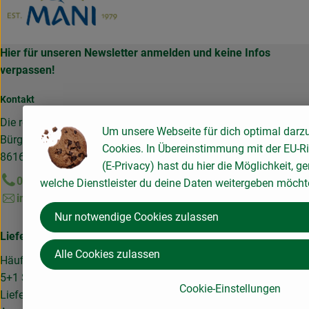
Hier für unseren Newsletter anmelden und keine Infos
verpassen!
Kontakt
Die rollende Gemüsekiste GmbH & Co. KG
Um unsere Webseite für dich optimal darzu
Bürgermeister-Wegele-Straße 14-14a
Cookies. In Übereinstimmung mit der EU-R
86167 Augsburg
(E-Privacy) hast du hier die Möglichkeit, g
0821 9997950
welche Dienstleister du deine Daten weitergeben möcht
info@rollende-gemuesekiste.de
Nur notwendige Cookies zulassen
Lieferservice
Alle Cookies zulassen
Häufige Fragen
5+1 Schnupperangebot
Cookie-Einstellungen
Liefergebiet