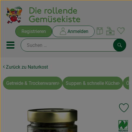
Warenko
Registrieren
Anmelden
Link
Mobiles Menu öffnen oder sc
Such
Zurück zu Naturkost
Ökokisten
Rezepte
Getreide & Trockenwaren
Suppen & schnelle Küche
Öl
THEMENWELTEN
Pr
NEUES & ANGEBOTE
, Verband:
Ökokisten