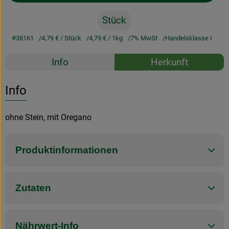
Stück
#38161
4,79 €
/ Stück
4,79 €
/ 1kg
7% MwSt
Handelsklasse I
Rezepte
Info
Herkunft
Es wurden k
Entdecke passende Rezepte
Info
ohne Stein, mit Oregano
Produktinformationen
Zutaten
Nährwert-Info