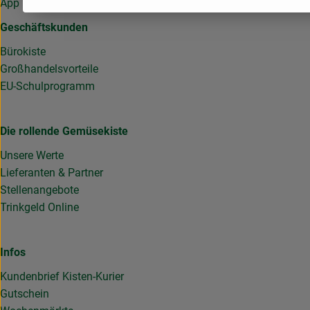
App
Geschäftskunden
Bürokiste
Großhandelsvorteile
EU-Schulprogramm
Die rollende Gemüsekiste
Unsere Werte
Lieferanten & Partner
Stellenangebote
Trinkgeld Online
Infos
Kundenbrief Kisten-Kurier
Gutschein