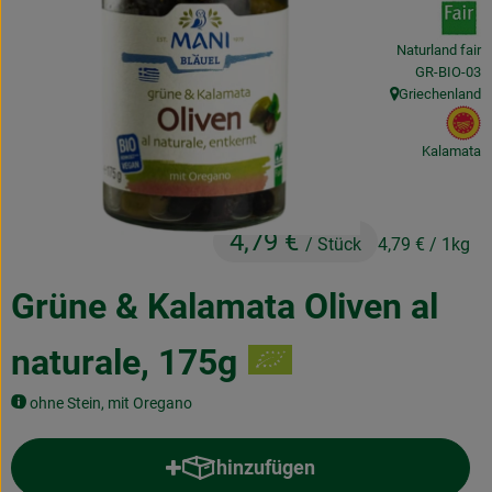
Obst & Gemüse
Naturland fair
Frisches
, Kontrollstel
GR-BIO-03
Griechenland
, Herkunft:
Naturkost
, 
Kalamata
Getränke
Drogerie & Diverses
4,79 €
/ Stück
4,79 €
/ 1kg
Lieferservice
Grüne & Kalamata Oliven al
Über uns
naturale, 175g
Infos
ohne Stein, mit Oregano
Geschäftskunden
hinzufügen
Produkt zum Warenkorb hinzufü