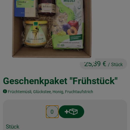
Obst & Gemüse
Frisches
Naturkost
Getränke
Drogerie & Diverses
25,39 €
/ Stück
Lieferservice
Geschenkpaket "Frühstück"
Über uns
Früchtemüsli, Glückstee, Honig, Fruchtaufstrich
Infos
Produkt zum Warenkorb hin
Anzahl
Geschäftskunden
Stück