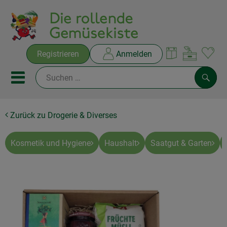
Warenko
Registrieren
Anmelden
Link
Mobiles Menu öffnen oder sc
Such
Zurück zu Drogerie & Diverses
Ökokisten
Rezepte
Kosmetik und Hygiene
Haushalt
Saatgut & Garten
THEMENWELTEN
NEUES & ANGEBOTE
Ökokisten