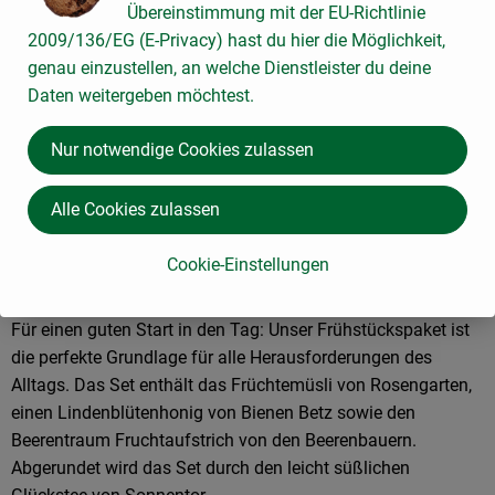
Übereinstimmung mit der EU-Richtlinie
2009/136/EG (E-Privacy) hast du hier die Möglichkeit,
1 Stück
eingeplant
genau einzustellen, an welche Dienstleister du deine
Daten weitergeben möchtest.
Lindenblütenhonig 500g
1 Stück
eingeplant
Deutschland
, Herkunft:
Nur notwendige Cookies zulassen
Beerentraum-Fruchtaufstrich
200g
Deutschland
Alle Cookies zulassen
, Herkunft:
Cookie-Einstellungen
-
Für einen guten Start in den Tag: Unser Frühstückspaket ist
die perfekte Grundlage für alle Herausforderungen des
Alltags. Das Set enthält das Früchtemüsli von Rosengarten,
einen Lindenblütenhonig von Bienen Betz sowie den
Beerentraum Fruchtaufstrich von den Beerenbauern.
Abgerundet wird das Set durch den leicht süßlichen