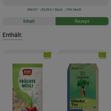
#86101
25,39 €
/ Stück
19% MwSt
Inhalt
Rezept
Enthält:
, Verband:
, Verband
, Kontrollstelle:
, Kontrollstelle:
DE-ÖKO-001
CZ-BIO-002