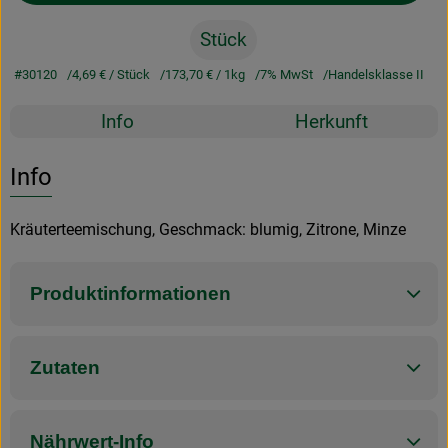
Stück
#30120
4,69 €
/ Stück
173,70 €
/ 1kg
7% MwSt
Handelsklasse II
Rezepte
Info
Herkunft
Es wurden k
Entdecke passende Rezepte
Info
Kräuterteemischung, Geschmack: blumig, Zitrone, Minze
Produktinformationen
Zutaten
Nährwert-Info