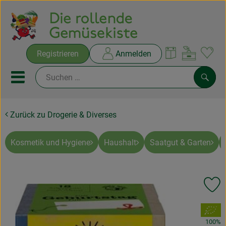
Warenko
Registrieren
Anmelden
Link
Mobiles Menu öffnen oder sc
Such
Zurück zu Drogerie & Diverses
Ökokisten
Rezepte
Kosmetik und Hygiene
Haushalt
Saatgut & Garten
THEMENWELTEN
Pr
NEUES & ANGEBOTE
, Verband:
Ökokisten
100%