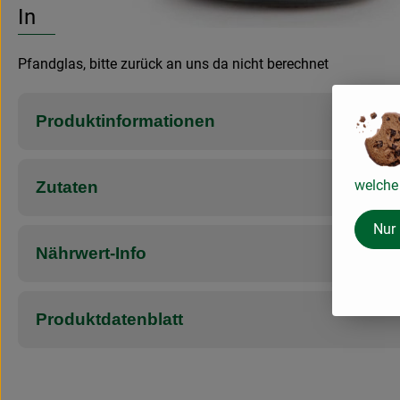
Info
Pfandglas, bitte zurück an uns da nicht berechnet
Produktinformationen
welche 
Zutaten
Nur
Nährwert-Info
Produktdatenblatt