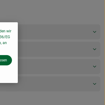
den wir
136/EG
n, an
assen