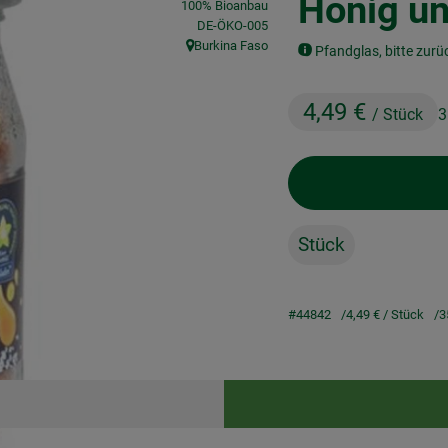
Honig un
100% Bioanbau
, Kontrollstelle:
DE-ÖKO-005
Burkina Faso
Pfandglas, bitte zurü
, Herkunft:
4,49 €
/ Stück
3
Stück
#44842
4,49 €
/ Stück
3
Rezepte
keine passenden Rezepte gefunden.