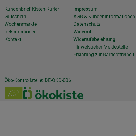
Kundenbrief Kisten-Kurier
Impressum
Gutschein
AGB & Kundeninformationen
Wochenmärkte
Datenschutz
Reklamationen
Widerruf
Kontakt
Widerrufsbelehrung
Hinweisgeber Meldestelle
Erklärung zur Barrierefreiheit
Öko-Kontrollstelle: DE-ÖKO-006
de.gemuesekiste/?hl=de
llendeGemuesekiste/
ierollendegemuesekiste
be.com/channel/UC6NmD5wBbJlipvxZRnJaFJQ
u https://www.verbraucherzentrale.de/wissen/geld-versicherung
Externer Link zu /_Resources/Persistent/7/b/6/4
Externer Link zu https:/