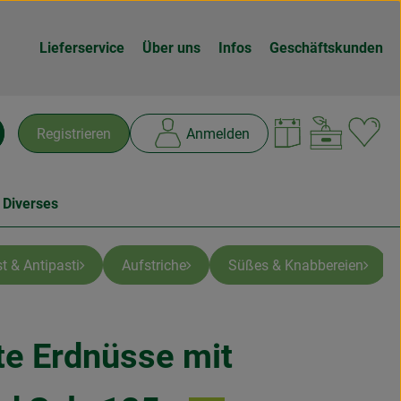
Lieferservice
Über uns
Infos
Geschäftskunden
Warenk
L
Registrieren
Anmelden
chen
 Diverses
t & Antipasti
Aufstriche
Süßes & Knabbereien
e Erdnüsse mit
n