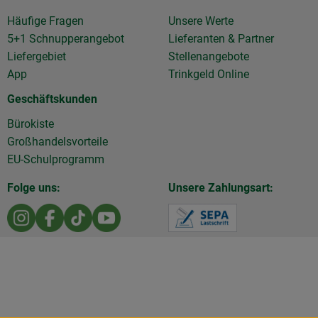
Häufige Fragen
Unsere Werte
5+1 Schnupperangebot
Lieferanten & Partner
Liefergebiet
Stellenangebote
App
Trinkgeld Online
Geschäftskunden
Bürokiste
Großhandelsvorteile
EU-Schulprogramm
Folge uns:
Unsere Zahlungsart:
Externer Link zu https://www.instagram.com/die.rollen
Externer Link zu https://www.facebook.com/Diero
Externer Link zu https://www.tiktok.com/@d
Externer Link zu https://www.youtu
Externer Link z