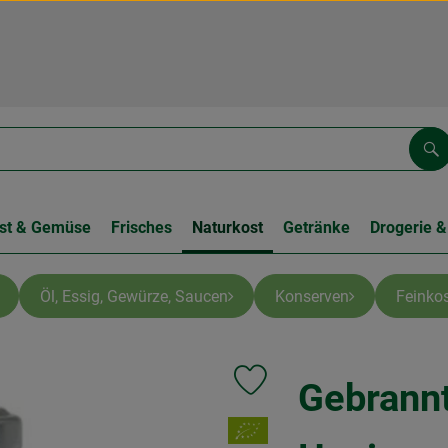
Su
st & Gemüse
Frisches
Naturkost
Getränke
Drogerie &
Öl, Essig, Gewürze, Saucen
Konserven
Feinkos
Gebrannt
Produkt zu Favouriten hinzufüge
, Verband: