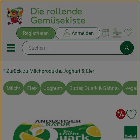
Warenko
Registrieren
Anmelden
Link
Mobiles Menu öffnen oder sc
Such
Zurück zu Milchprodukte, Joghurt & Eier
Ökokisten
Rezepte
Milch
Eier
Joghurt
Butter, Quark & Sahne
vegan
THEMENWELTEN
So
Pr
NEUES & ANGEBOTE
, Verband:
Ökokisten