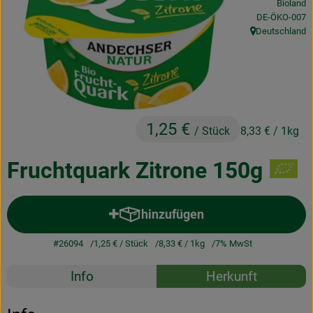
Bioland
Obst & Gemüse
, Kontrollstelle
DE-ÖKO-007
Deutschland
, Herkunft:
Frisches
Naturkost
Getränke
1,25 €
/ Stück
8,33 €
/ 1kg
Drogerie & Diverses
Fruchtquark Zitrone 150g
Lieferservice
hinzufügen
Über uns
Produkt zum Warenkorb hinzuf
#26094
1,25 €
/ Stück
8,33 €
/ 1kg
7% MwSt
Infos
Rezepte
Info
Herkunft
Geschäftskunden
Es wurden k
Entdecke passende Rezepte