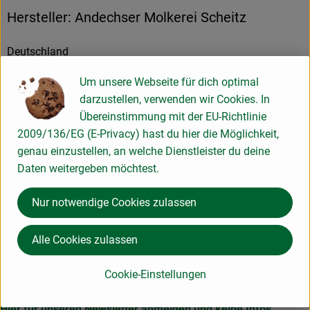
Hersteller: Andechser Molkerei Scheitz
Deutschland
Um unsere Webseite für dich optimal
Andechser Molkerei Scheitz GmbH
darzustellen, verwenden wir Cookies. In
Übereinstimmung mit der EU-Richtlinie
D 82346 Andechs
2009/136/EG (E-Privacy) hast du hier die Möglichkeit,
Kontrollnummer DE-BY-117-EG
genau einzustellen, an welche Dienstleister du deine
www.andechser-natur.de
Daten weitergeben möchtest.
(Daten von Ecoinform)
Nur notwendige Cookies zulassen
Andechser Natur
Alle Cookies zulassen
Cookie-Einstellungen
Hier für unseren Newsletter anmelden und keine Infos