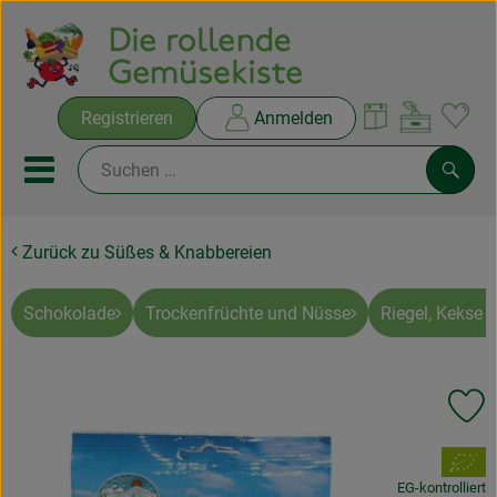
Warenko
Registrieren
Anmelden
Link
Mobiles Menu öffnen oder sc
Such
Zurück zu Süßes & Knabbereien
Ökokisten
Rezepte
Schokolade
Trockenfrüchte und Nüsse
Riegel, Kekse 
THEMENWELTEN
Pr
NEUES & ANGEBOTE
, Verband:
Ökokisten
EG-kontrolliert