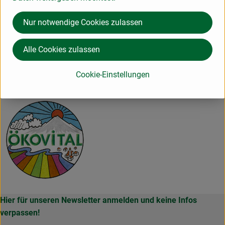
Geschmack und größtmögliche Bioprozentanteile. Alle
Rohstoffe werden nach höchsten Geschmacks- und
Nur notwendige Cookies zulassen
Qualitätskriterien ausgewählt.
Kontrollnummer D-BY-M-13-2241-BC
Alle Cookies zulassen
www.roesner-vertrieb.de
(Daten von Ecoinform)
Cookie-Einstellungen
Ökovital
Hier für unseren Newsletter anmelden und keine Infos
verpassen!