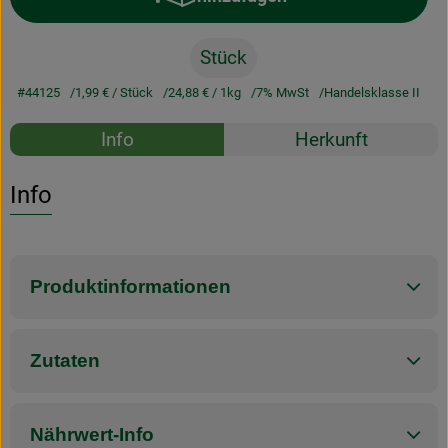
Produkt zum Warenkorb hinzufü
Stück
#44125
1,99 €
/ Stück
24,88 €
/ 1kg
7% MwSt
Handelsklasse II
Rezepte
Info
Herkunft
Es wurden k
Entdecke passende Rezepte
Info
Produktinformationen
Zutaten
Nährwert-Info