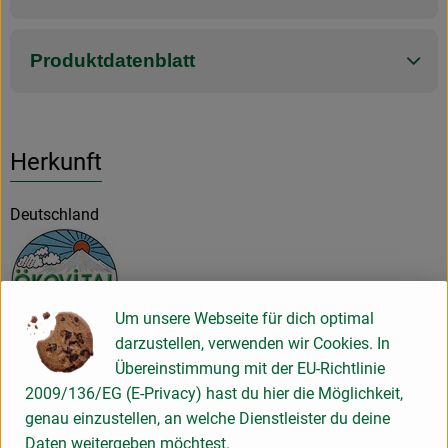
Produktdatenblatt
Herkunft
Deutschland
Um unsere Webseite für dich optimal
darzustellen, verwenden wir Cookies. In
Georg Rösner Vertriebs GmbH
Übereinstimmung mit der EU-Richtlinie
2009/136/EG (E-Privacy) hast du hier die Möglichkeit,
D 94315 Straubing
genau einzustellen, an welche Dienstleister du deine
Ökovital steht für sehr hohe Qualität, authentischen
Daten weitergeben möchtest.