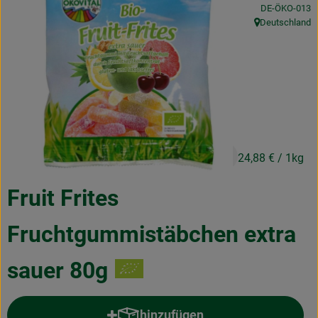
, Kontrollstelle
DE-ÖKO-013
Obst & Gemüse
Deutschland
, Herkunft:
Frisches
Naturkost
Getränke
Drogerie & Diverses
1,99 €
/ Stück
24,88 €
/ 1kg
Lieferservice
Fruit Frites
Über uns
Fruchtgummistäbchen extra
Infos
sauer 80g
Geschäftskunden
hinzufügen