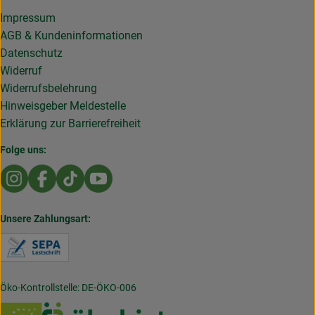
Impressum
AGB & Kundeninformationen
Datenschutz
Widerruf
Widerrufsbelehrung
Hinweisgeber Meldestelle
Erklärung zur Barrierefreiheit
Folge uns:
Externer Link zu https://www.instagram.com/die.rollende
Externer Link zu https://www.facebook.com/Dierol
Externer Link zu https://www.tiktok.com/@die
Externer Link zu https://www.youtub
Unsere Zahlungsart:
Externer Link zu https://www.verbraucherzentral
Öko-Kontrollstelle: DE-ÖKO-006
Externer Link zu /_Resources/Persistent/7/b/6/4/
Externer Link zu https://w