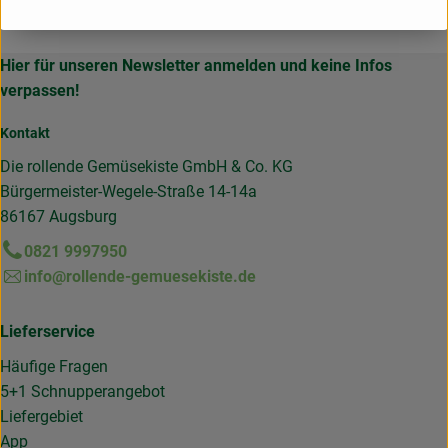
Hier für unseren Newsletter anmelden und keine Infos
verpassen!
Kontakt
Die rollende Gemüsekiste GmbH & Co. KG
Bürgermeister-Wegele-Straße 14-14a
86167 Augsburg
0821 9997950
info@rollende-gemuesekiste.de
Lieferservice
Häufige Fragen
5+1 Schnupperangebot
Liefergebiet
App