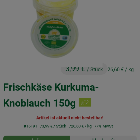
Obst & Gemüse
Frisches
Naturkost
Getränke
Drogerie & Diverses
3,99 €
/ Stück
26,60 €
/ kg
Lieferservice
Frischkäse Kurkuma-
Über uns
Knoblauch 150g
Infos
Artikel ist aktuell nicht bestellbar!
Geschäftskunden
#16191
3,99 €
/ Stück
26,60 €
/ kg
7% MwSt
Rezepte