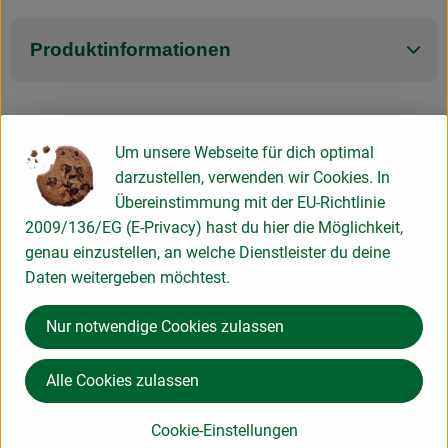
Produktinformationen
Herkunft
Um unsere Webseite für dich optimal
darzustellen, verwenden wir Cookies. In
Übereinstimmung mit der EU-Richtlinie
Hersteller: Pilze Wohlrab
2009/136/EG (E-Privacy) hast du hier die Möglichkeit,
genau einzustellen, an welche Dienstleister du deine
Deutschland
Daten weitergeben möchtest.
Pilze Wohlrab
Nur notwendige Cookies zulassen
Alle Cookies zulassen
Cookie-Einstellungen