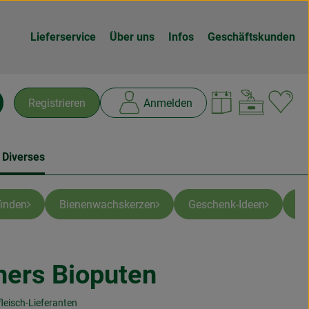
Lieferservice
Über uns
Infos
Geschäftskunden
Warenk
L
Registrieren
Anmelden
chen
 Diverses
inden
Bienenwachskerzen
Geschenk-Ideen
Ti
ners Bioputen
leisch-Lieferanten