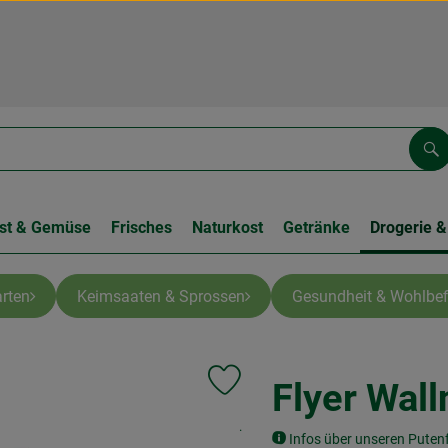
Su
st & Gemüse
Frisches
Naturkost
Getränke
Drogerie &
rten
Keimsaaten & Sprossen
Gesundheit & Wohlbef
Flyer Wall
Produkt zu Favouriten hinzufügen
, Kontrollstelle:
.
Infos über unseren Putenf