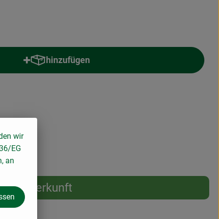
hinzufügen
Produkt zum Warenkorb hinzufügen
wSt
den wir
136/EG
n, an
Herkunft
assen