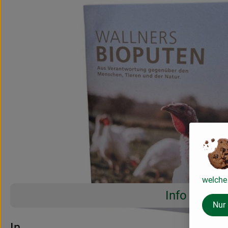
welche 
Info
Nur
Es wurden 
Entdecke passende Rezepte
Info