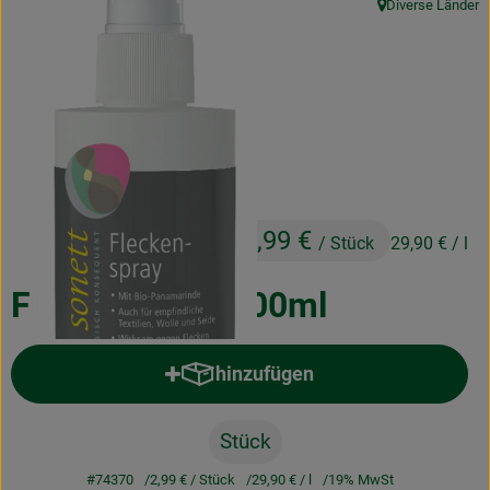
Diverse Länder
, Herkunft:
Obst & Gemüse
Frisches
Naturkost
Getränke
Drogerie & Diverses
2,99 €
/ Stück
29,90 €
/ l
Lieferservice
Fleckenspray 100ml
Über uns
hinzufügen
Produkt zum Warenkorb hinzufü
Infos
Geschäftskunden
Stück
#74370
2,99 €
/ Stück
29,90 €
/ l
19% MwSt