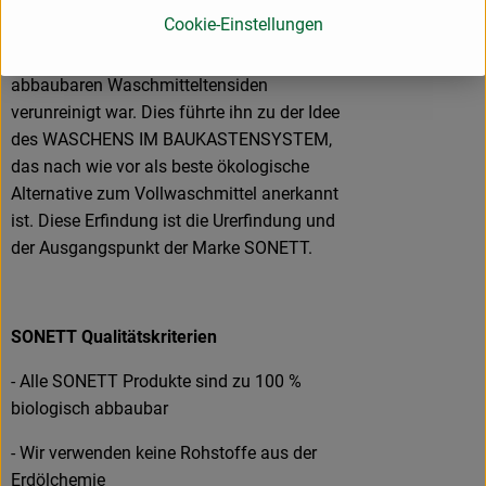
Ender der 60ger Jahre durchführte. Mit Hilfe
Cookie-Einstellungen
der Tropfbildmethode entdeckte er wie
damals bereits das Grundwasser mit nicht
abbaubaren Waschmitteltensiden
verunreinigt war. Dies führte ihn zu der Idee
des WASCHENS IM BAUKASTENSYSTEM,
das nach wie vor als beste ökologische
Alternative zum Vollwaschmittel anerkannt
ist. Diese Erfindung ist die Urerfindung und
der Ausgangspunkt der Marke SONETT.
SONETT Qualitätskriterien
- Alle SONETT Produkte sind zu 100 %
biologisch abbaubar
- Wir verwenden keine Rohstoffe aus der
Erdölchemie