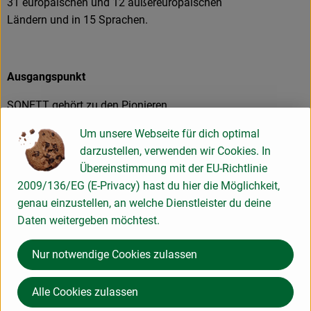
31 europäischen und 12 außereuropäischen
Ländern und in 15 Sprachen.
Ausgangspunkt
SONETT gehört zu den Pionieren
ökologischer Wasch-und Reinigungsmittel
Um unsere Webseite für dich optimal
und wurde 1977 gegründet, parallel zu der
darzustellen, verwenden wir Cookies. In
ganz neu aufkommenden
Übereinstimmung mit der EU-Richtlinie
Naturkostbewegung. Der ursprüngliche
2009/136/EG (E-Privacy) hast du hier die Möglichkeit,
Anstoß für die Entwicklung der SONETT
genau einzustellen, an welche Dienstleister du deine
Wasch- und Reinigungsmittel geht jedoch
Daten weitergeben möchtest.
noch weiter zurück, nämlich auf
Wasserforschungen, die der
Nur notwendige Cookies zulassen
anthroposophische Naturwissenschaftler
Johannes Schnorr am Institut für
Alle Cookies zulassen
Strömungswissenschaften in Herrischried