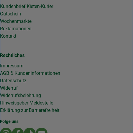
Kundenbrief Kisten-Kurier
Gutschein
Wochenmärkte
Reklamationen
Kontakt
Rechtliches
Impressum
AGB & Kundeninformationen
Datenschutz
Widerruf
Widerrufsbelehrung
Hinweisgeber Meldestelle
Erklärung zur Barrierefreiheit
Folge uns:
Externer Link zu https://www.instagram.com/die.rollende
Externer Link zu https://www.facebook.com/Dierol
Externer Link zu https://www.tiktok.com/@die
Externer Link zu https://www.youtub