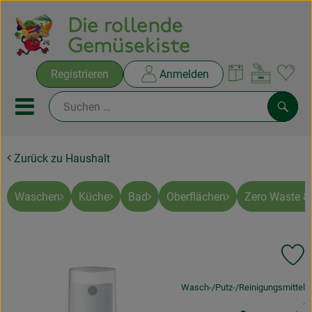
Warenko
Registrieren
Anmelden
Link
Mobiles Menu öffnen oder sc
Such
Zurück zu Haushalt
Ökokisten
Rezepte
Waschen
Küche
Bad
Oberflächen
Zero Waste & 
THEMENWELTEN
Pr
NEUES & ANGEBOTE
, Verband:
Wasch-/Putz-/Reinigungsmittel
Ökokisten
, 
.