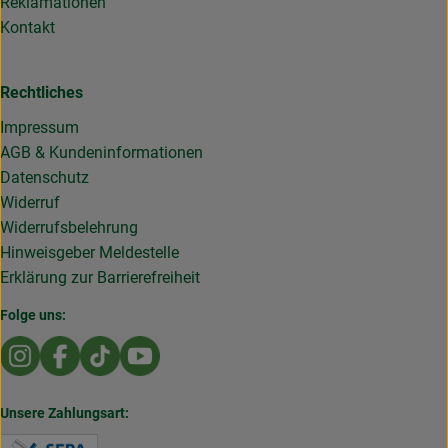
Reklamationen
Kontakt
Rechtliches
Impressum
AGB & Kundeninformationen
Datenschutz
Widerruf
Widerrufsbelehrung
Hinweisgeber Meldestelle
Erklärung zur Barrierefreiheit
Folge uns:
Externer Link zu https://www.instagram.com/die.rollende
Externer Link zu https://www.facebook.com/Dierol
Externer Link zu https://www.tiktok.com/@die
Externer Link zu https://www.youtub
Unsere Zahlungsart:
Externer Link zu https://www.verbraucherzentral