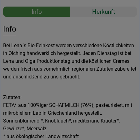
Rezepte
Info
Herkunft
Es wurden k
Entdecke passende Rezepte
Info
Bei Lena´s Bio-Feinkost werden verschiedene Köstlichkeiten
in Olching handwerklich hergestellt. Jeden Dienstag ist bei
Lena und Olga Produktionstag und die köstlichen Cremes
werden frisch aus vornehmlich regionalen Zutaten zubereitet
und anschließend zu uns gebracht.
Zutaten:
FETA* aus 100%iger SCHAFMILCH (76%), pasteurisiert, mit
mikrobiellem Lab in Griechenland hergestellt,
Sonnenblumenöl*, Knoblauch*, mediterrane Kräuter*,
Gewürze*, Meersalz
* aus ökologischer Landwirtschaft