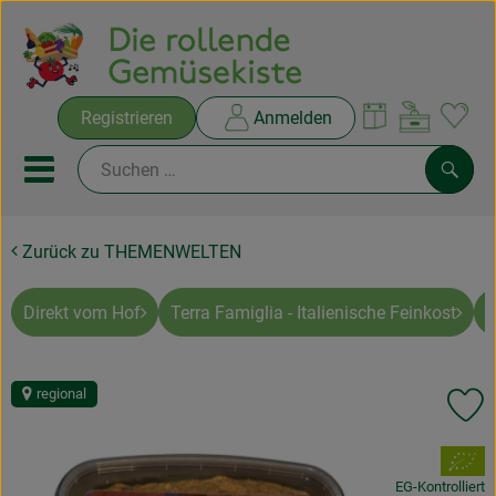
Warenko
Registrieren
Anmelden
Link
Mobiles Menu öffnen oder sc
Such
Zurück zu THEMENWELTEN
Ökokisten
Rezepte
Direkt vom Hof
Terra Famiglia - Italienische Feinkost
A
THEMENWELTEN
regional
Pr
NEUES & ANGEBOTE
, Verband:
Ökokisten
EG-Kontrolliert