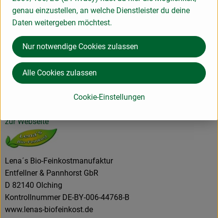
Produktinformationen
genau einzustellen, an welche Dienstleister du deine
Daten weitergeben möchtest.
Nur notwendige Cookies zulassen
Herkunft
Alle Cookies zulassen
Hersteller: Lena´s Bio-Feinkostmanufaktur
Cookie-Einstellungen
82140 Olching Deutschland
zur Webseite
Lena´s Bio-Feinkostmanufaktur
Entfellner & Pannhorst GbR
D 82140 Olching
Kontrollnummer DE-BY-006-44768-B
www.lenas-biofeinkost.de