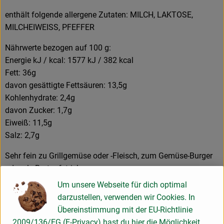
enthält folgende allergene Zutaten: MILCH, LAKTOSE,
MILCHEIWEISS, PFEFFER
Nährwerte bezogen auf 100 g:
Energie kJ / kcal: 1577 kJ / 382 kcal
Fett: 36g
davon gesättigte Fettsäuren: 13,5g
Kohlenhydrate: 2,4g
davon Zucker: 1,7g
Eiweiß: 11,5g
Salz: 2,7g
Sehr fein zu Grillgemüse oder -Fleisch, zum Gemüse-Burger
oder als Brotaufstrich.
Um unsere Webseite für dich optimal
Inverkehrbringer: Lena´s Bio-Feinkostmanufaktur, Adlerweg
darzustellen, verwenden wir Cookies. In
15 , D-82140 Olching
Übereinstimmung mit der EU-Richtlinie
2009/136/EG (E-Privacy) hast du hier die Möglichkeit,