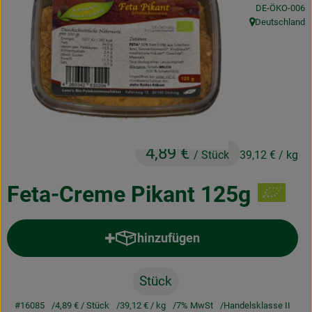
, Kontrollstelle
DE-ÖKO-006
Obst & Gemüse
Deutschland
, Herkunft:
Frisches
Naturkost
Getränke
Drogerie & Diverses
4,89 €
/ Stück
39,12 €
/ kg
Lieferservice
Feta-Creme Pikant 125g
Über uns
hinzufügen
Produkt zum Warenkorb hinzufü
Infos
Geschäftskunden
Stück
#16085
4,89 €
/ Stück
39,12 €
/ kg
7% MwSt
Handelsklasse II