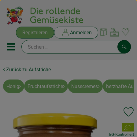
Warenko
Registrieren
Anmelden
Link
Mobiles Menu öffnen oder sc
Such
Zurück zu Aufstriche
Ökokisten
Rezepte
Honig
Fruchtaufstriche
Nusscremes
herzhafte Aufs
THEMENWELTEN
Pr
NEUES & ANGEBOTE
, Verband:
Ökokisten
EG-Kontrolliert