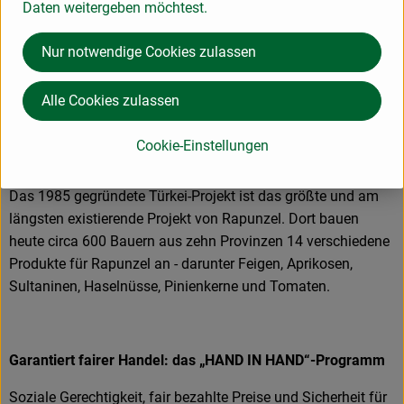
Daten weitergeben möchtest.
Nur notwendige Cookies zulassen
Das größte Rapunzel Anbauprojekt: Bio aus der Türkei
Als Bio-Pionier setzt sich Rapunzel von Anfang an für die
Alle Cookies zulassen
Förderung der ökologischen Landwirtschaft ein. Aus dieser
Aufbauarbeit sind eigene Anbauprojekte in der Türkei und
Cookie-Einstellungen
auf der ganzen Welt entstanden.
Das 1985 gegründete Türkei-Projekt ist das größte und am
längsten existierende Projekt von Rapunzel. Dort bauen
heute circa 600 Bauern aus zehn Provinzen 14 verschiedene
Produkte für Rapunzel an - darunter Feigen, Aprikosen,
Sultaninen, Haselnüsse, Pinienkerne und Tomaten.
Garantiert fairer Handel: das „HAND IN HAND“-Programm
Soziale Gerechtigkeit, fair bezahlte Preise und Sicherheit für