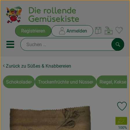
Warenko
Registrieren
Anmelden
Link
Mobiles Menu öffnen oder sc
Such
Zurück zu Süßes & Knabbereien
Ökokisten
Rezepte
Schokolade
Trockenfrüchte und Nüsse
Riegel, Kekse 
THEMENWELTEN
Pr
NEUES & ANGEBOTE
, Verband:
Ökokisten
100%