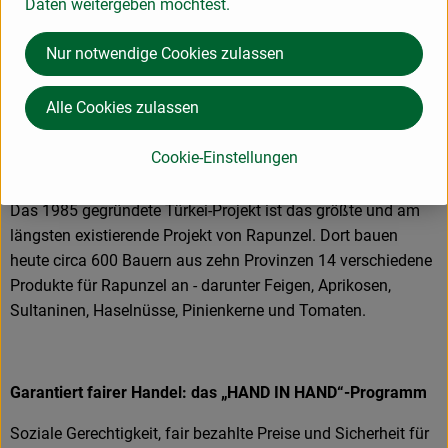
Daten weitergeben möchtest.
Nur notwendige Cookies zulassen
Das größte Rapunzel Anbauprojekt: Bio aus der Türkei
Als Bio-Pionier setzt sich Rapunzel von Anfang an für die
Alle Cookies zulassen
Förderung der ökologischen Landwirtschaft ein. Aus dieser
Aufbauarbeit sind eigene Anbauprojekte in der Türkei und
Cookie-Einstellungen
auf der ganzen Welt entstanden.
Das 1985 gegründete Türkei-Projekt ist das größte und am
längsten existierende Projekt von Rapunzel. Dort bauen
heute circa 600 Bauern aus zehn Provinzen 14 verschiedene
Produkte für Rapunzel an - darunter Feigen, Aprikosen,
Sultaninen, Haselnüsse, Pinienkerne und Tomaten.
Garantiert fairer Handel: das „HAND IN HAND“-Programm
Soziale Gerechtigkeit, fair bezahlte Preise und Sicherheit für