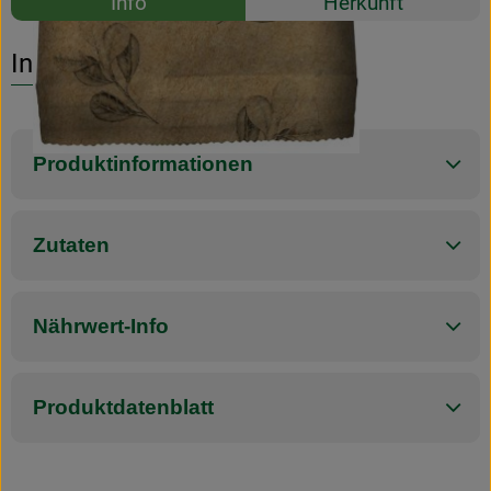
Info
Herkunft
Es wurden k
Entdecke passende Rezepte
Info
Produktinformationen
Zutaten
Nährwert-Info
Produktdatenblatt