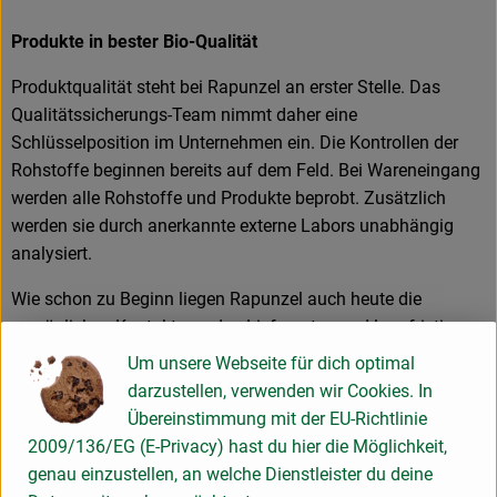
Produkte in bester Bio-Qualität
Produktqualität steht bei Rapunzel an erster Stelle. Das
Qualitätssicherungs-Team nimmt daher eine
Schlüsselposition im Unternehmen ein. Die Kontrollen der
Rohstoffe beginnen bereits auf dem Feld. Bei Wareneingang
werden alle Rohstoffe und Produkte beprobt. Zusätzlich
werden sie durch anerkannte externe Labors unabhängig
analysiert.
Wie schon zu Beginn liegen Rapunzel auch heute die
persönlichen Kontakte zu den Lieferanten und langfristige
Partnerschaften besonders am Herzen. Besuche vor Ort,
Um unsere Webseite für dich optimal
Beratung durch eigene Agrar-Ingenieure und der rege
darzustellen, verwenden wir Cookies. In
Austausch miteinander sichern die einwandfreie Qualität der
Übereinstimmung mit der EU-Richtlinie
Rohstoffe ab. Das schafft Transparenz - vom Feld bis zum
2009/136/EG (E-Privacy) hast du hier die Möglichkeit,
Teller des Verbrauchers.
genau einzustellen, an welche Dienstleister du deine