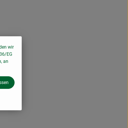
den wir
136/EG
n, an
assen