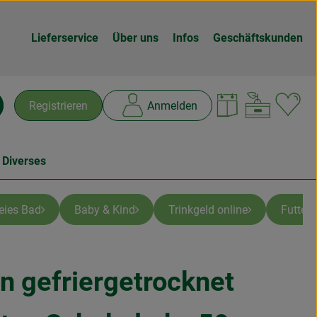
Lieferservice
Über uns
Infos
Geschäftskunden
Warenk
L
Registrieren
Anmelden
chen
 Diverses
reies Bad
Baby & Kind
Trinkgeld online
Futter
n gefriergetrocknet
n