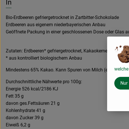
Info
Bio-Erdbeeren gefriergetrocknet in Zartbitter-Schokolade
Erdbeeren aus eigenem niederbayerischen Anbau
Geöffnete Packung in einer geschlossenen Dose oder Glas 
Zutaten: Erdbeeren* gefriergetrocknet, Kakaokerne*, Zucker*,
* aus kontrolliert biologischem Anbau
welche 
Mindestens 65% Kakao. Kann Spuren von Milch (einschl. Lak
Durchschnittliche Nähwerte pro 100g:
Nur
Energie 526 kcal/2186 KJ
Fett 35 g
davon ges.Fettsäuren 21 g
Kohlenhydrate 41 g
davon Zucker 39 g
Eiweiß 6,2 g