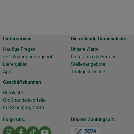
Lieferservice
Die rollende Gemüsekiste
Häufige Fragen
Unsere Werte
5+1 Schnupperangebot
Lieferanten & Partner
Liefergebiet
Stellenangebote
App
Trinkgeld Online
Geschäftskunden
Bürokiste
Großhandelsvorteile
EU-Schulprogramm
Folge uns:
Unsere Zahlungsart:
Externer Link zu https://www.instagram.com/die.rollen
Externer Link zu https://www.facebook.com/Diero
Externer Link zu https://www.tiktok.com/@d
Externer Link zu https://www.youtu
Externer Link z