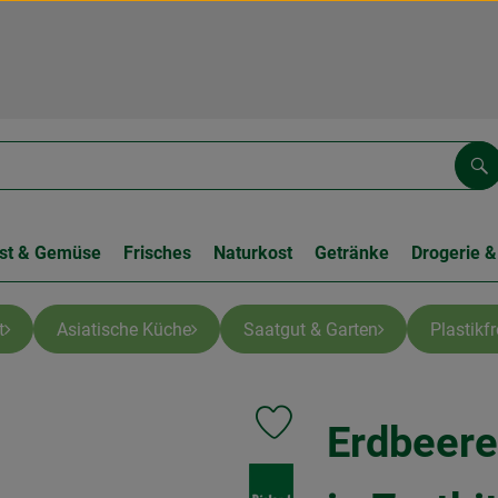
Su
st & Gemüse
Frisches
Naturkost
Getränke
Drogerie &
t
Asiatische Küche
Saatgut & Garten
Plastikf
Erdbeere
Produkt zu Favouriten hinzufüge
, Verband: