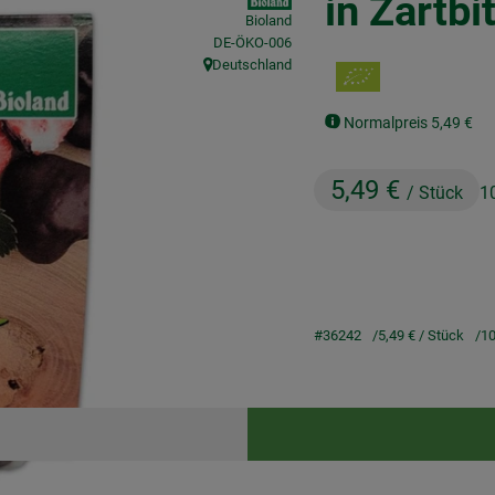
in Zartb
Bioland
, Kontrollstelle:
DE-ÖKO-006
Deutschland
, Herkunft:
Normalpreis 5,49 €
5,49 €
/ Stück
1
#36242
5,49 €
/ Stück
10
Rezepte
keine passenden Rezepte gefunden.