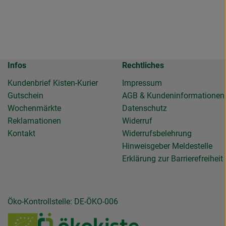
Infos
Rechtliches
Kundenbrief Kisten-Kurier
Impressum
Gutschein
AGB & Kundeninformationen
Wochenmärkte
Datenschutz
Reklamationen
Widerruf
Kontakt
Widerrufsbelehrung
Hinweisgeber Meldestelle
Erklärung zur Barrierefreiheit
Öko-Kontrollstelle: DE-ÖKO-006
de.gemuesekiste/?hl=de
llendeGemuesekiste/
ierollendegemuesekiste
be.com/channel/UC6NmD5wBbJlipvxZRnJaFJQ
u https://www.verbraucherzentrale.de/wissen/geld-versicherung
Externer Link zu /_Resources/Persistent/7/b/6/4
Externer Link zu https:/