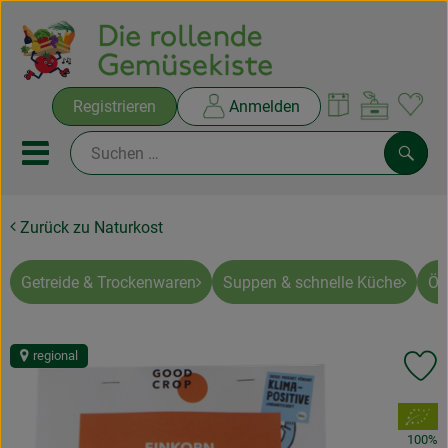
Warenko
Registrieren
Anmelden
Link
Mobiles Menu öffnen oder sc
Such
Zurück zu Naturkost
Ökokisten
Rezepte
Getreide & Trockenwaren
Suppen & schnelle Küche
Öl
THEMENWELTEN
regional
Pr
NEUES & ANGEBOTE
, Verband:
Ökokisten
100%