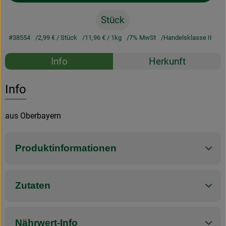
Stück
#38554
2,99 €
/ Stück
11,96 €
/ 1kg
7% MwSt
Handelsklasse II
Rezepte
Info
Herkunft
Es wurden k
Entdecke passende Rezepte
Info
aus Oberbayern
Produktinformationen
Zutaten
Nährwert-Info