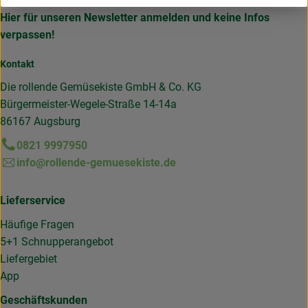
Hier für unseren Newsletter anmelden und keine Infos
verpassen!
Kontakt
Die rollende Gemüsekiste GmbH & Co. KG
Bürgermeister-Wegele-Straße 14-14a
86167 Augsburg
0821 9997950
info@rollende-gemuesekiste.de
Lieferservice
Häufige Fragen
5+1 Schnupperangebot
Liefergebiet
App
Geschäftskunden