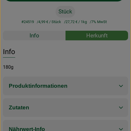
Stück
#24519
4,99 €
/ Stück
27,72 €
/ 1kg
7% MwSt
Rezepte
Info
Herkunft
Es wurden k
Entdecke passende Rezepte
Info
180g
Produktinformationen
Zutaten
Nährwert-Info