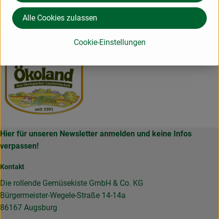
www.oekoland.de
Alle Cookies zulassen
(Daten von Ecoinform)
ÖKOLAND
Cookie-Einstellungen
Hier für unseren Newsletter anmelden und keine Infos
verpassen!
Kontakt
Die rollende Gemüsekiste GmbH & Co. KG
Bürgermeister-Wegele-Straße 14-14a
86167 Augsburg