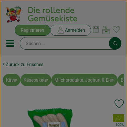
Warenko
Registrieren
Anmelden
Link
Mobiles Menu öffnen oder sc
Such
Zurück zu Frisches
Ökokisten
Rezepte
Käse
Käsepakete
Milchprodukte, Joghurt & Eier
Br
THEMENWELTEN
Pr
NEUES & ANGEBOTE
, Verband:
Ökokisten
100%