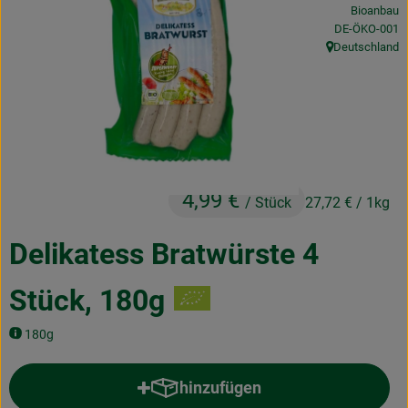
Bioanbau
Obst & Gemüse
, Kontrollstelle
DE-ÖKO-001
Deutschland
Frisches
, Herkunft:
Naturkost
Getränke
Drogerie & Diverses
4,99 €
/ Stück
27,72 €
/ 1kg
Lieferservice
Delikatess Bratwürste 4
Über uns
Stück, 180g
Infos
180g
Geschäftskunden
hinzufügen
Produkt zum Warenkorb hinzufü