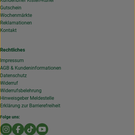
Kundenbrief Kisten-Kurier
Gutschein
Wochenmärkte
Reklamationen
Kontakt
Rechtliches
Impressum
AGB & Kundeninformationen
Datenschutz
Widerruf
Widerrufsbelehrung
Hinweisgeber Meldestelle
Erklärung zur Barrierefreiheit
Folge uns:
Externer Link zu https://www.instagram.com/die.rollende
Externer Link zu https://www.facebook.com/Dierol
Externer Link zu https://www.tiktok.com/@die
Externer Link zu https://www.youtub