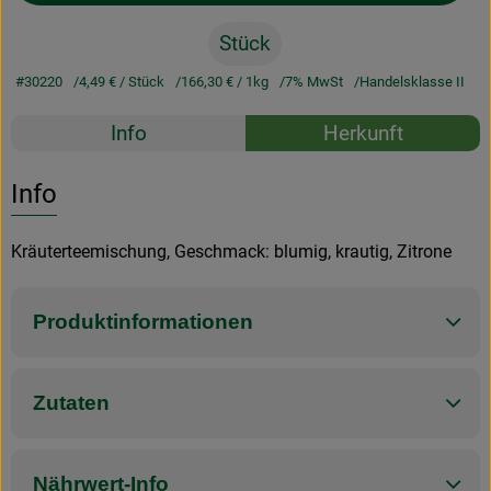
Stück
#30220
4,49 €
/ Stück
166,30 €
/ 1kg
7% MwSt
Handelsklasse II
Rezepte
Info
Herkunft
Es wurden k
Entdecke passende Rezepte
Info
Kräuterteemischung, Geschmack: blumig, krautig, Zitrone
Produktinformationen
Zutaten
Nährwert-Info