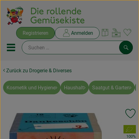
Warenko
Registrieren
Anmelden
Link
Mobiles Menu öffnen oder sc
Such
Zurück zu Drogerie & Diverses
Ökokisten
Rezepte
Kosmetik und Hygiene
Haushalt
Saatgut & Garten
THEMENWELTEN
Pr
NEUES & ANGEBOTE
, Verband:
Ökokisten
100%