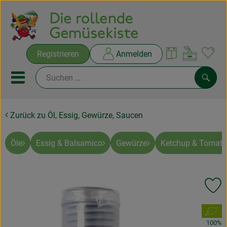
Warenko
Registrieren
Anmelden
Link
Mobiles Menu öffnen oder sc
Such
Zurück zu Öl, Essig, Gewürze, Saucen
Ökokisten
Rezepte
Öle
Essig & Balsamico
Gewürze
Ketchup & Tomat
THEMENWELTEN
Pr
NEUES & ANGEBOTE
, Verband:
Ökokisten
100%