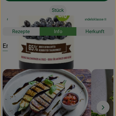
Stück
#40036
5,99 €
/ Stück
23,96 €
/ l
7% MwSt
Handelsklasse II
Rezepte
Info
Herkunft
Entdecke passende Rezepte
Rezept zu Favour