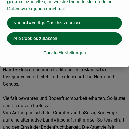
genau einzustellen, an welche Dienstleister du deine
Bio mit italienischer Lebensart und Leidenschaft für Natur
Daten weitergeben möchtest.
und Genuss
Nur notwendige Cookies zulassen
In der südlichen Toskana liegt der Biohof LaSelva. Seit 1980
wird hier ökologischer Landbau betrieben, seit 2018 ist die
Alle Cookies zulassen
Landwirtschaft Naturland Fair zertifiziert. Auf ca. 600 Hektar
Nutzfläche werden Gemüse, Obst, Wein und Getreide
Cookie-Einstellungen
angebaut.
In der Hof-Manufaktur werden Gemüse gewaschen, von
Hand verlesen und nach traditionellen toskanischen
Rezepturen verarbeitet - mit Leidenschaft für Natur und
Genuss.
Vielfalt bewahren und Bodenfruchtbarkeit erhalten. So lautet
das Credo von LaSelva.
Von Anfang an setzt der Gründer von LaSelva, Karl Egger,
auf eine alternative Landwirtschaft mit großer Sortenvielfalt
und den Erhalt der Bodenfruchtbarkeit. Die Artenvielfalt