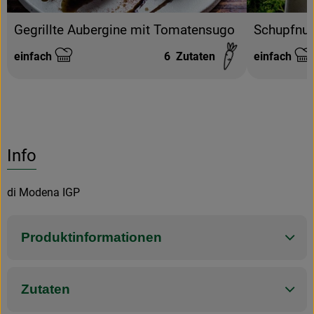
Gegrillte Aubergine mit Tomatensugo
Schupfnud
einfach
6
Zutaten
einfach
Schwierigkeit:
Schwierigke
Info
di Modena IGP
Produktinformationen
Zutaten