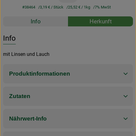
#38464
3,19 €
/ Stück
25,52 €
/ 1kg
7% MwSt
Rezepte
Info
Herkunft
Es wurden k
Entdecke passende Rezepte
Info
mit Linsen und Lauch
Produktinformationen
Zutaten
Nährwert-Info