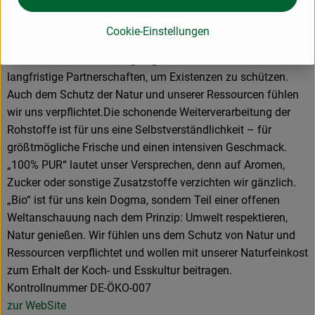
Unser Anspruch ist es, beste Rohstoffe und höchste Qualität
Cookie-Einstellungen
zu vereinen. Ob Lieferant:innen, Kund:innen oder
Mitarbeiter:innen – wir legen größten Wert auf faire und
langfristige Partnerschaften, um Existenzen zu schützen.
Auch dem Schutz der Natur und unserer Ressourcen fühlen
wir uns verpflichtet.Die schonende Weiterverarbeitung der
Rohstoffe ist für uns eine Selbstverständlichkeit – für
größtmögliche Frische und einen intensiven Geschmack.
„100% PUR“ lautet unser Versprechen, denn auf Aromen,
Zucker oder sonstige Zusatzstoffe verzichten wir gänzlich.
„Bio“ ist für uns kein Dogma, sondern Teil einer offenen
Weltanschauung nach dem Prinzip: Umwelt respektieren,
Natur genießen. Wir fühlen uns dem Schutz von Natur und
Ressourcen verpflichtet und wollen mit unserer Naturfeinkost
zum Erhalt der Koch- und Esskultur beitragen.
Kontrollnummer DE-ÖKO-007
zur WebSite