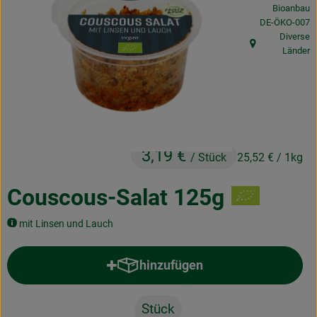
Bioanbau
Obst & Gemüse
, Kontrollstelle
DE-ÖKO-007
Diverse
Frisches
, Herkunft:
Länder
Naturkost
Getränke
Drogerie & Diverses
3,19 €
/ Stück
25,52 €
/ 1kg
Lieferservice
Couscous-Salat 125g
Über uns
mit Linsen und Lauch
Infos
hinzufügen
Produkt zum Warenkorb hinzufü
Geschäftskunden
Stück