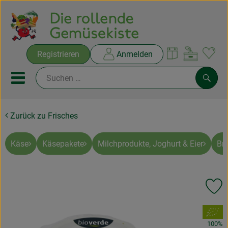
Warenko
Registrieren
Anmelden
Link
Mobiles Menu öffnen oder sc
Such
Zurück zu Frisches
Ökokisten
Rezepte
Käse
Käsepakete
Milchprodukte, Joghurt & Eier
Br
THEMENWELTEN
Pr
NEUES & ANGEBOTE
, Verband:
Ökokisten
100%