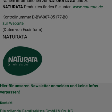
Nähere Informationen zur
NATURATA AG
und zu
NATURATA
Produkten finden Sie unter:
www.naturata.de
Kontrollnummer D-BW-007-05177-BC
zur WebSite
(Daten von Ecoinform)
NATURATA
Hier für unseren Newsletter anmelden und keine Infos
verpassen!
Kontakt
Die rollende Gemüsekiste GmbH & Co. KG