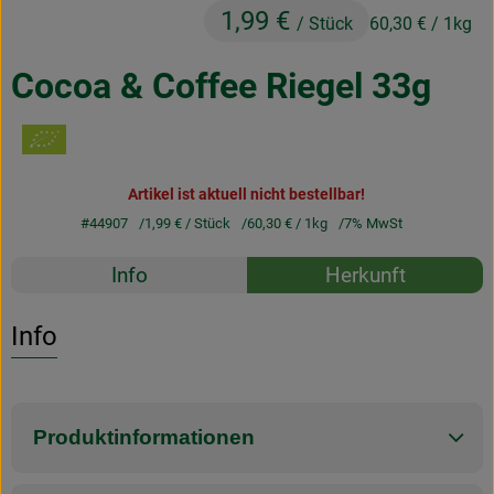
1,99 €
Obst & Gemüse
/ Stück
60,30 €
/ 1kg
Frisches
Cocoa & Coffee Riegel 33g
Naturkost
Getränke
Artikel ist aktuell nicht bestellbar!
Drogerie & Diverses
#44907
1,99 €
/ Stück
60,30 €
/ 1kg
7% MwSt
Rezepte
Info
Herkunft
Lieferservice
Es wurden k
Entdecke passende Rezepte
Info
Über uns
Infos
Produktinformationen
Geschäftskunden