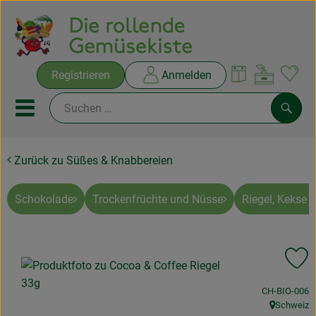
Warenko
Registrieren
Anmelden
Link
Mobiles Menu öffnen oder sc
Such
Zurück zu Süßes & Knabbereien
Ökokisten
Rezepte
Schokolade
Trockenfrüchte und Nüsse
Riegel, Kekse 
THEMENWELTEN
Pr
NEUES & ANGEBOTE
, Kontrollstell
CH-BIO-006
Ökokisten
Schweiz
, Herkunft: