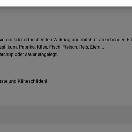
h mit der erfrischenden Wirkung und mit ihrer anziehenden Far
likum, Paprika, Käse, Fisch, Fleisch, Reis, Eiern...
etchup oder sauer eingelegt.
uste und Kälteschäden!