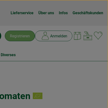
Lieferservice
Über uns
Infos
Geschäftskunden
Warenk
L
Registrieren
Anmelden
chen
 Diverses
tomaten
n