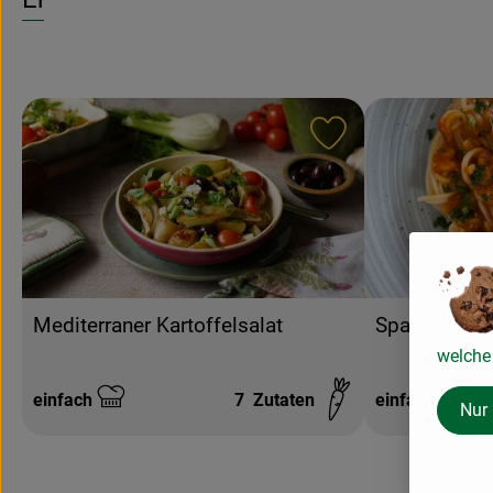
Rezept zu Favouri
Mediterraner Kartoffelsalat
Spaghetti m
welche 
einfach
7
Zutaten
einfach
Nur
Schwierigkeit:
Schwierigkeit: