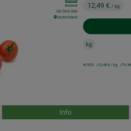
12,49 €
Bioland
/ kg
, Kontrollstelle:
DE-ÖKO-006
Deutschland
, Herkunft:
kg
#1925
12,49 €
/ kg
7% M
Info