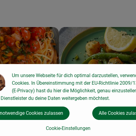
ten hinzufügen
Rezept zu Favouriten hinzufügen
Um unsere Webseite für dich optimal darzustellen, verwen
Cookies. In Übereinstimmung mit der EU-Richtlinie 2009/
Bohnen-Pilz-Pfanne mit
editerran mit Tomaten
(E-Privacy) hast du hier die Möglichkeit, genau einzustelle
Zitronencreme
Dienstleister du deine Daten weitergeben möchtest.
4
Zutaten
einfach
7
Zutat
 notwendige Cookies zulassen
Alle Cookies zul
Schwierigkeit:
Cookie-Einstellungen