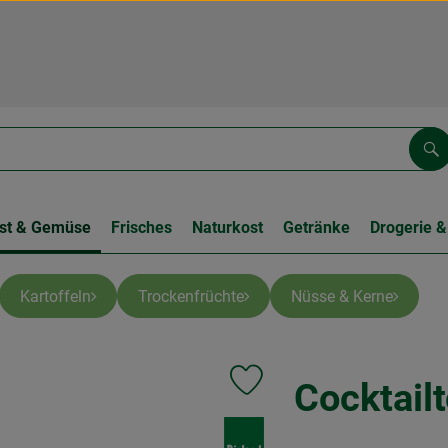
Su
st & Gemüse
Frisches
Naturkost
Getränke
Drogerie &
Kartoffeln
Trockenfrüchte
Nüsse & Kerne
Cocktail
Produkt zu Favouriten hinzufüge
, Verband: