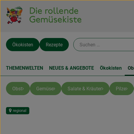
Ökokisten
Rezepte
THEMENWELTEN
NEUES & ANGEBOTE
Ökokisten
Ob
Obst
Gemüse
Salate & Kräuter
Pilze
regional