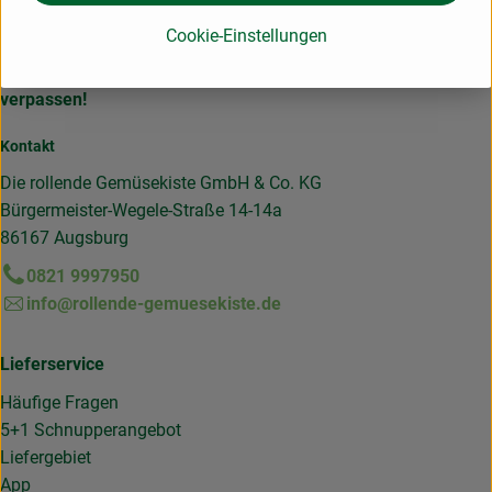
Cookie-Einstellungen
Hier für unseren Newsletter anmelden und keine Infos
verpassen!
Kontakt
Die rollende Gemüsekiste GmbH & Co. KG
Bürgermeister-Wegele-Straße 14-14a
86167 Augsburg
0821 9997950
info@rollende-gemuesekiste.de
Lieferservice
Häufige Fragen
5+1 Schnupperangebot
Liefergebiet
App