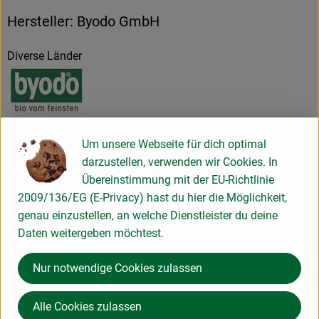
Hersteller: Byodo GmbH
Diverse Länder
Byodo Naturkost GmbH
Um unsere Webseite für dich optimal
darzustellen, verwenden wir Cookies. In
D 84453 Mühldorf
Übereinstimmung mit der EU-Richtlinie
Kontrollnummer D-BY-M-13-2111-BC
2009/136/EG (E-Privacy) hast du hier die Möglichkeit,
zur WebSite
genau einzustellen, an welche Dienstleister du deine
(Daten von Ecoinform)
Daten weitergeben möchtest.
Byodo
Nur notwendige Cookies zulassen
Alle Cookies zulassen