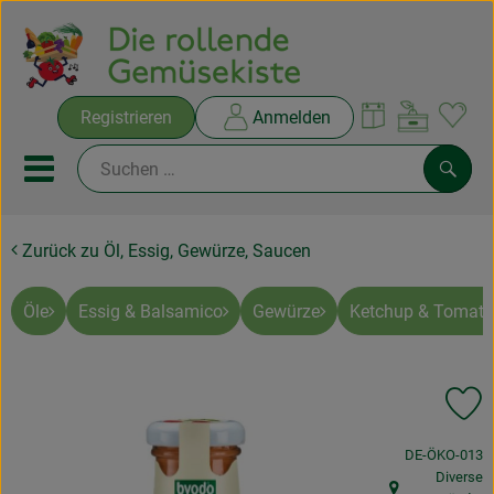
Warenko
Registrieren
Anmelden
Link
Mobiles Menu öffnen oder sc
Such
Zurück zu Öl, Essig, Gewürze, Saucen
Ökokisten
Rezepte
Öle
Essig & Balsamico
Gewürze
Ketchup & Tomat
THEMENWELTEN
Pr
NEUES & ANGEBOTE
, Kontrollstelle
DE-ÖKO-013
Ökokisten
Diverse