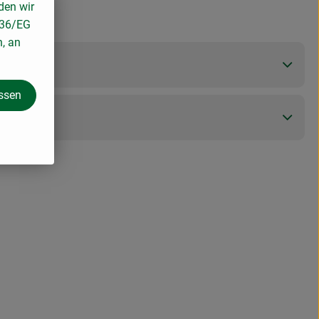
den wir
136/EG
n, an
assen