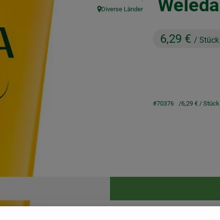
Weleda
Diverse Länder
, Herkunft:
6,29 €
/ Stück
#70376
6,29 €
/ Stück
Rezepte
keine passenden Rezepte gefunden.