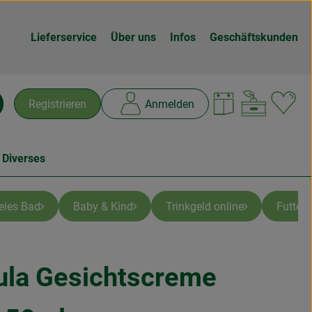
Lieferservice
Über uns
Infos
Geschäftskunden
Warenk
L
Registrieren
Anmelden
chen
 Diverses
reies Bad
Baby & Kind
Trinkgeld online
Futter
ula Gesichtscreme
fügen