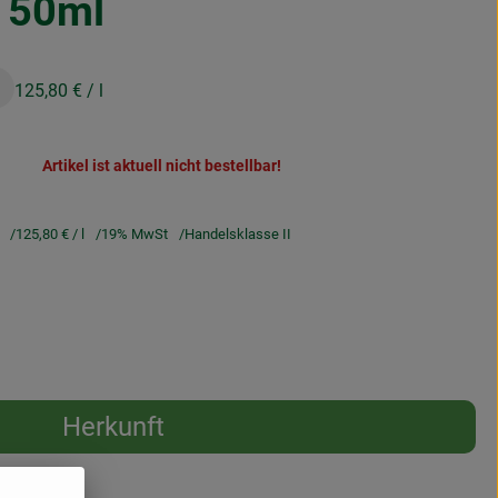
 50ml
125,80 €
/ l
Artikel ist aktuell nicht bestellbar!
125,80 €
/ l
19% MwSt
Handelsklasse II
Herkunft