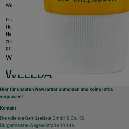
Weleda AG
D 73525 Schwäbisch Gmünd
Hochwertige Naturpflegeprodukte für Gesicht, Körper & Haar
Natürlich wirksame anthroposophische Arzneimittel.
zur WebSite
(Daten von Ecoinform)
Weleda
Hier für unseren Newsletter anmelden und keine Infos
verpassen!
Kontakt
Die rollende Gemüsekiste GmbH & Co. KG
Bürgermeister-Wegele-Straße 14-14a