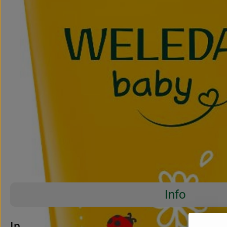
Info
Es wurden 
Entdecke passende Rezepte
Info