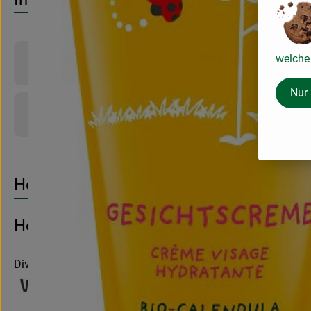
welche 
Produktinformationen
Nur
Produktdatenblatt
Herkunft
Hersteller: Weleda
Diverse Länder