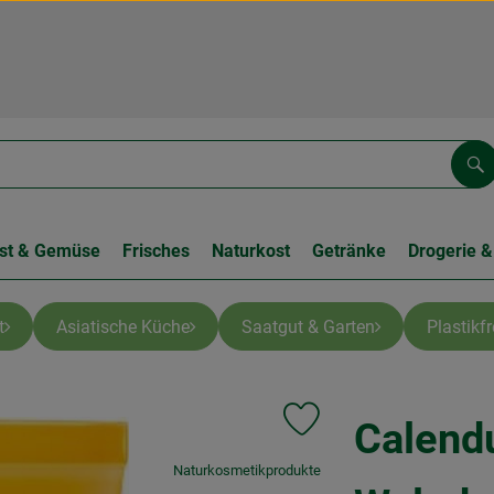
Su
st & Gemüse
Frisches
Naturkost
Getränke
Drogerie &
t
Asiatische Küche
Saatgut & Garten
Plastikf
Calend
Produkt zu Favouriten hinzu
, Verband:
Naturkosmetikprodukte
, Kontrollstelle:
.