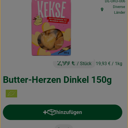
, Kontrollstelle
DE-ÖKO-006
Obst & Gemüse
Diverse
, Herkunft:
Länder
Frisches
Naturkost
Getränke
Drogerie & Diverses
2,99 €
/ Stück
19,93 €
/ 1kg
Lieferservice
Butter-Herzen Dinkel 150g
Über uns
Infos
hinzufügen
Geschäftskunden
Produkt zum Warenkorb hinzufü