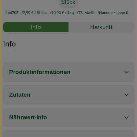
Stück
#44705
2,99 €
/ Stück
19,93 €
/ 1kg
7% MwSt
Handelsklasse II
Rezepte
Info
Herkunft
Es wurden k
Entdecke passende Rezepte
Info
Produktinformationen
Zutaten
Nährwert-Info