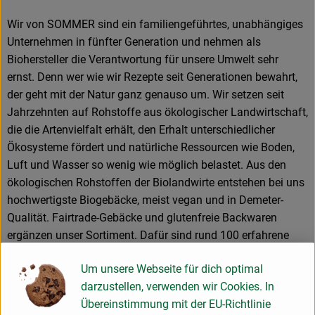
Wir von SOMMER sind ein familiengeführtes, unabhängiges
Unternehmen in fünfter Generation und nehmen als
Biohersteller die Verantwortung für unsere Umwelt sehr
ernst. Denn wer wie wir Rezepte seit Generationen bewahrt,
der geht mit der Natur ganz genauso um. Wir setzen seit
Jahrzehnten auf Rohstoffe aus ökologischer Landwirtschaft,
die die Artenvielfalt erhält, den Erhalt unterschiedlicher
Ökosysteme fördert und natürliche Ressourcen wie Boden,
Luft und Wasser so wenig wie möglich belastet. Aus den
ökologischen Rohstoffen der Biolandwirte entstehen bei uns
hochwertigste Biogebäcke, meist vegan und in Demeter-
Qualität. Fairtrade-Gebäcke und glutenfreie Backwaren
ergänzen unser Sortiment. Dafür sind rund 100 erfahrene
Mitarbeiterinnen und Mitarbeiter mit Leidenschaft am
Um unsere Webseite für dich optimal
Handwerk im Einsatz. Neben den Zutaten aus biologischem
darzustellen, verwenden wir Cookies. In
Anbau ist uns der Einsatz von regionalem und
Übereinstimmung mit der EU-Richtlinie
ursprünglichem Getreide besonders wichtig.