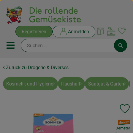
Warenko
Registrieren
Anmelden
Link
Mobiles Menu öffnen oder sc
Such
Zurück zu Drogerie & Diverses
Ökokisten
Rezepte
Kosmetik und Hygiene
Haushalt
Saatgut & Garten
THEMENWELTEN
Pr
NEUES & ANGEBOTE
, Verband:
Ökokisten
Demeter