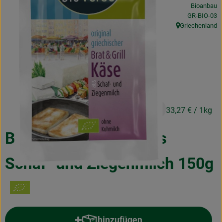
Bioanbau
Obst & Gemüse
, Kontrollstel
GR-BIO-03
Griechenland
Frisches
, Herkunft:
Naturkost
Getränke
Drogerie & Diverses
4,99 €
/ Stück
33,27 €
/ 1kg
Lieferservice
Brat- und Grillkäse aus
Über uns
Schaf- und Ziegenmilch 150g
Infos
Geschäftskunden
hinzufügen