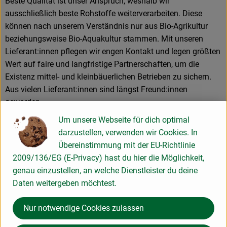
Beste Qualität ist unser Anspruch, weshalb wir
ausschließlich beste Rohstoffe weiterverarbeiten. Diese
können nach unserem Verständnis nur aus Bio-Agrikultur
beziehungsweise Bio-Aquakultur stammen. Mit unseren
Lieferant:innen pflegen wir engen Kontakt und legen größten
Wert auf faire und langfristige Partnerschaften, um die
Existenz mittel- und kleinbäuerlichen Betrieben zu sichern.
Aus vielen Lieferant:innen sind längst Freund:innen
geworden.
Seit 1986 setzten wir uns als Bio-Pionier für beste Bio-
Um unsere Webseite für dich optimal
Feinkost und nachhaltige Feinkostspezialitäten ein.
darzustellen, verwenden wir Cookies. In
Gegründet 1983, fiel schon drei Jahre später eine
Übereinstimmung mit der EU-Richtlinie
Entscheidung, die maßgeblichen Einfluss auf die weitere
2009/136/EG (E-Privacy) hast du hier die Möglichkeit,
Firmenhistorie nehmen sollte: 1986 entschieden wir uns für
genau einzustellen, an welche Dienstleister du deine
beste Qualität, ausschließlich in Bio – ein erster Meilenstein.
Daten weitergeben möchtest.
1990 gelang uns hierzu die vollständige Umsetzung. Wir
stellten das gesamte Sortiment auf 100% Bio-Qualität um.
Nur notwendige Cookies zulassen
Bio ist für uns nicht nur ein Trend, sondern eine