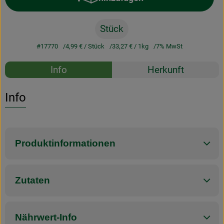
Produkt zum Warenkorb hinzufü
Stück
#17770
4,99 €
/ Stück
33,27 €
/ 1kg
7% MwSt
Rezepte
Info
Herkunft
Es wurden k
Entdecke passende Rezepte
Info
Produktinformationen
Zutaten
Nährwert-Info