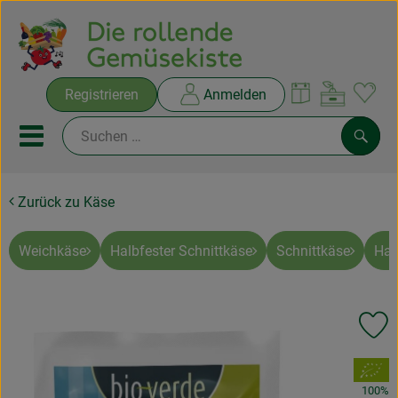
Warenko
Registrieren
Anmelden
Link
Mobiles Menu öffnen oder sc
Such
Zurück zu Käse
Ökokisten
Rezepte
Weichkäse
Halbfester Schnittkäse
Schnittkäse
Har
THEMENWELTEN
Pr
NEUES & ANGEBOTE
, Verband:
Ökokisten
100%