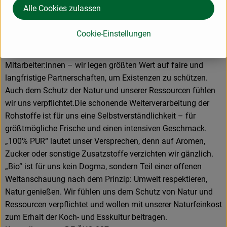
Lebenseinstellung, die uns bis heute begleitet – die wir bis
Alle Cookies zulassen
heute leben.
Cookie-Einstellungen
Unser Anspruch ist es, beste Rohstoffe und höchste Qualität
zu vereinen. Ob Lieferant:innen, Kund:innen oder
Mitarbeiter:innen – wir legen größten Wert auf faire und
langfristige Partnerschaften, um Existenzen zu schützen.
Auch dem Schutz der Natur und unserer Ressourcen fühlen
wir uns verpflichtet.Die schonende Weiterverarbeitung der
Rohstoffe ist für uns eine Selbstverständlichkeit – für
größtmögliche Frische und einen intensiven Geschmack.
„100% PUR“ lautet unser Versprechen, denn auf Aromen,
Zucker oder sonstige Zusatzstoffe verzichten wir gänzlich.
„Bio“ ist für uns kein Dogma, sondern Teil einer offenen
Weltanschauung nach dem Prinzip: Umwelt respektieren,
Natur genießen. Wir fühlen uns dem Schutz von Natur und
Ressourcen verpflichtet und wollen mit unserer Naturfeinkost
zum Erhalt der Koch- und Esskultur beitragen.