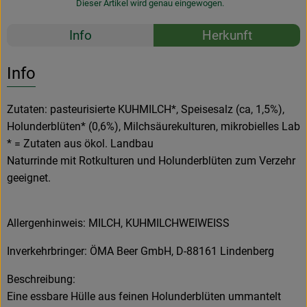
Dieser Artikel wird genau eingewogen.
Rezepte
Info
Herkunft
Es wurden k
Entdecke passende Rezepte
Info
Zutaten: pasteurisierte KUHMILCH*, Speisesalz (ca, 1,5%),
Holunderblüten* (0,6%), Milchsäurekulturen, mikrobielles Lab
* = Zutaten aus ökol. Landbau
Naturrinde mit Rotkulturen und Holunderblüten zum Verzehr
geeignet.
Allergenhinweis: MILCH, KUHMILCHWEIWEISS
Inverkehrbringer: ÖMA Beer GmbH, D-88161 Lindenberg
Beschreibung:
Eine essbare Hülle aus feinen Holunderblüten ummantelt