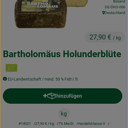
Bioland
Obst & Gemüse
, Kontrollstelle
DE-ÖKO-006
Deutschland
, Herkunft:
Frisches
Naturkost
27,90 €
/ kg
Getränke
Bartholomäus Holunderblüte
Drogerie & Diverses
Lieferservice
EU-Landwirtschaft / mind. 50 % Fett i.Tr.
Über uns
hinzufügen
Produkt zum Warenkorb hinzufü
Infos
kg
Geschäftskunden
#14021
27,90 €
/ kg
7% MwSt
Handelsklasse II