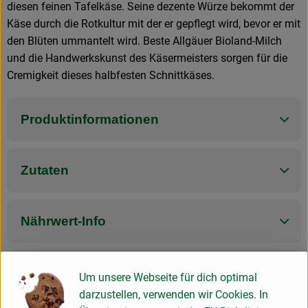
diesen feinen Tafelkäse. Seine dezente Würze bekommt der
Käse durch die Rotkultur mit der er gepflegt wird, bevor er mit
den Blüten ummantelt wird. Beste Allgäuer Bioland-Milch
und die Handwerkskunst des Käsermeisters sorgen für die
Cremigkeit dieses halbfesten Schnittkäses.
Produktinformationen
Zutaten
Nährwert-Info
Produktdatenblatt
Um unsere Webseite für dich optimal
darzustellen, verwenden wir Cookies. In