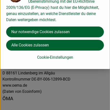
Übereinstimmung mit der EU-Richtlinie
2009/136/EG (E-Privacy) hast du hier die Möglichkeit,
Herkunft
genau einzustellen, an welche Dienstleister du deine
Daten weitergeben möchtest.
Hersteller: ÖMA Beer GmbH
Nur notwendige Cookies zulassen
Deutschland
Alle Cookies zulassen
Cookie-Einstellungen
ÖMA Beer GmbH
Ökologische Molkereien Allgäu
D 88161 Lindenberg im Allgäu
Kontrollnummer DE-BY-006-12899-BCD
www.oema.de
(Daten von Ecoinform)
ÖMA