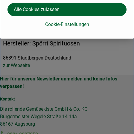
Alle Cookies zulassen
Cookie-Einstellungen
Herkunft
Hersteller: Spörri Spirituosen
86391 Stadtbergen Deutschland
zur Webseite
Hier für unseren Newsletter anmelden und keine Infos
verpassen!
Kontakt
Die rollende Gemüsekiste GmbH & Co. KG
Bürgermeister-Wegele-Straße 14-14a
86167 Augsburg