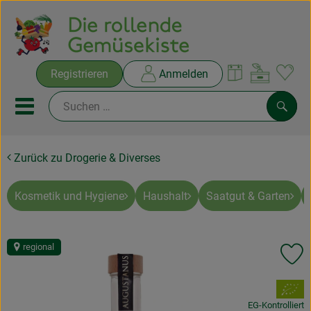
Warenko
Registrieren
Anmelden
Link
Mobiles Menu öffnen oder sc
Such
Zurück zu Drogerie & Diverses
Ökokisten
Rezepte
Kosmetik und Hygiene
Haushalt
Saatgut & Garten
THEMENWELTEN
regional
Pr
NEUES & ANGEBOTE
, Verband:
Ökokisten
EG-Kontrolliert