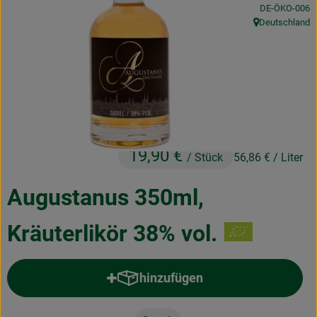
, Kontrollstelle
DE-ÖKO-006
Obst & Gemüse
Deutschland
, Herkunft:
Frisches
Naturkost
Getränke
Drogerie & Diverses
19,90 €
/ Stück
56,86 €
/ Liter
Lieferservice
Augustanus 350ml,
Über uns
Kräuterlikör 38% vol.
Infos
hinzufügen
Geschäftskunden
Produkt zum Warenkorb hinzufü