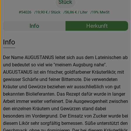
Stück
#54026
19,90 €
/ Stück
56,86 €
/ Liter
19% MwSt
Rezepte
Info
Herkunft
Es wurden k
Entdecke passende Rezepte
Info
Der Name AUGUSTANUS leitet sich aus dem Lateinischen ab
und bedeutet so viel wie "meinem Augsburg nahe".
AUGUSTANUS ist ein frischer, goldfarbener Kräuterlikör, mit
gewisser Schärfe und feiner Bitternote. Die verwendeten
Kräuter und Gewürze beziehen wir ausschließlich von gut
bekannten Biolieferanten. Das Rezept dafür wurde in langer
Arbeit immer weiter verfeinert. Die Ausgewogenheit zwischen
den einzelnen Kräutern und Gewürzen stand dabei
besonders im Vordergrund. Der Einsatz von Zucker wurde bei
diesem Likör sehr sorgfältig bemessen. Süße unterstützt den
Geschmack, ohne zu dominieren. Der bei diesem Kräuterlikör