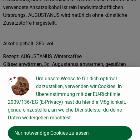
verwendete Ansatzalkohol ist rein landwirtschaftlichen
Ursprungs. AUGUSTANUS wird natürlich ohne künstliche
Zusatzstoffe hergestellt.
Alkoholgehalt: 38% vol.
Rezept: AUGUSTANUS Winterkaffee
Gläser anwärmen, 3cl Augustanus anwärmen, gesüßten
Kaffee ins Glas füllen, Augustanus anzünden und über den
Um unsere Webseite für dich optimal
Kaffee gießen, mit Schlagsahne garnieren
darzustellen, verwenden wir Cookies. In
Rezept: AUGUSTANUS Sundowner-Cocktail
Übereinstimmung mit der EU-Richtlinie
3 cl AUGUSTANUS Kräuterlikör, 12 cl Bionade Orange, 1
2009/136/EG (E-Privacy) hast du hier die Möglichkeit,
Spritzer Grenadine-Sirup, 1 kleinen Spritzer Mango-Sirup, mit
genau einzustellen, an welche Dienstleister du deine
Früchten und Eis dekorieren
Daten weitergeben möchtest.
Nur notwendige Cookies zulassen
Produktinformationen