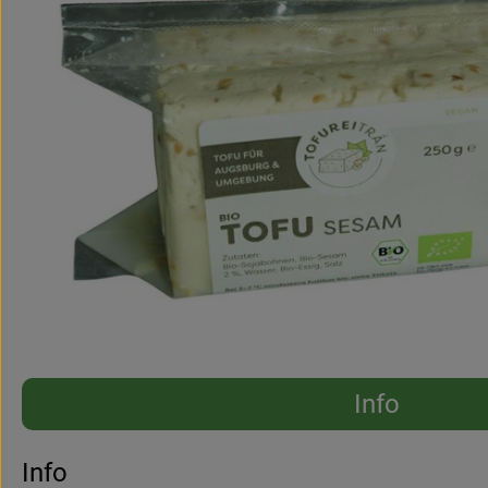
Info
Es wurden 
Entdecke passende Rezepte
Info