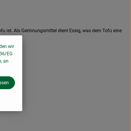
u ist. Als Gerinnungsmittel dient Essig, was dem Tofu eine
n Biss.
den wir
136/EG
n, an
assen