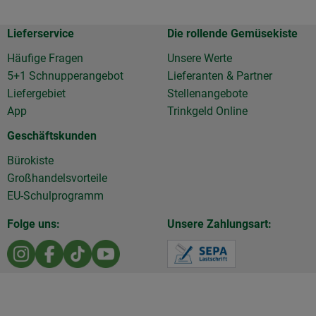
Lieferservice
Die rollende Gemüsekiste
Häufige Fragen
Unsere Werte
5+1 Schnupperangebot
Lieferanten & Partner
Liefergebiet
Stellenangebote
App
Trinkgeld Online
Geschäftskunden
Bürokiste
Großhandelsvorteile
EU-Schulprogramm
Folge uns:
Unsere Zahlungsart:
Externer Link zu https://www.instagram.com/die.rollen
Externer Link zu https://www.facebook.com/Diero
Externer Link zu https://www.tiktok.com/@d
Externer Link zu https://www.youtu
Externer Link z