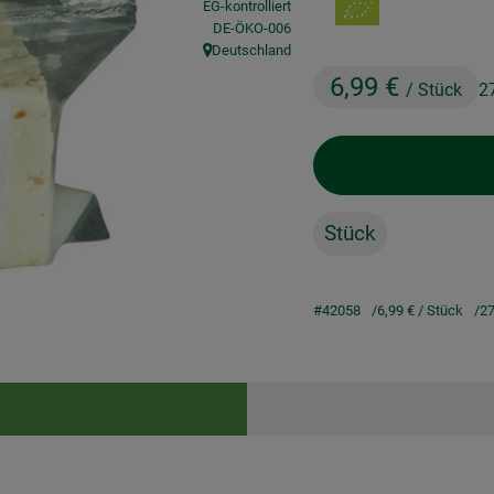
EG-kontrolliert
, Kontrollstelle:
DE-ÖKO-006
Deutschland
, Herkunft:
6,99 €
/ Stück
2
Stück
#42058
6,99 €
/ Stück
27
Rezepte
keine passenden Rezepte gefunden.