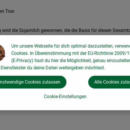
en Tran
wird die Sojamilch gewonnen, die die Basis für diesen Sesamtof
ne nussige Geschmackskomponente und verleiht ihm den gewisse
Um unsere Webseite für dich optimal darzustellen, verwen
Cookies. In Übereinstimmung mit der EU-Richtlinie 2009/
(E-Privacy) hast du hier die Möglichkeit, genau einzustelle
Dienstleister du deine Daten weitergeben möchtest.
 notwendige Cookies zulassen
Alle Cookies zul
Cookie-Einstellungen