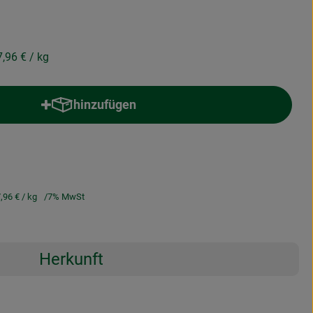
7,96 €
/ kg
hinzufügen
Produkt zum Warenkorb hinzufügen
,96 €
/ kg
7% MwSt
Herkunft