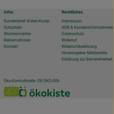
Infos
Rechtliches
Kundenbrief Kisten-Kurier
Impressum
Gutschein
AGB & Kundeninformationen
Wochenmärkte
Datenschutz
Reklamationen
Widerruf
Kontakt
Widerrufsbelehrung
Hinweisgeber Meldestelle
Erklärung zur Barrierefreiheit
Öko-Kontrollstelle: DE-ÖKO-006
de.gemuesekiste/?hl=de
llendeGemuesekiste/
ierollendegemuesekiste
be.com/channel/UC6NmD5wBbJlipvxZRnJaFJQ
u https://www.verbraucherzentrale.de/wissen/geld-versicherung
Externer Link zu /_Resources/Persistent/7/b/6/4
Externer Link zu https:/