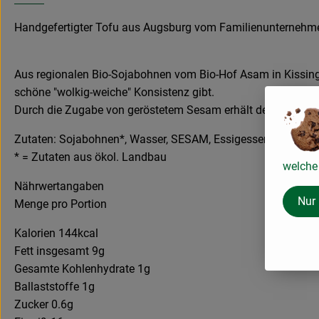
Handgefertigter Tofu aus Augsburg vom Familienunternehm
Aus regionalen Bio-Sojabohnen vom Bio-Hof Asam in Kissing 
schöne "wolkig-weiche" Konsistenz gibt.
Durch die Zugabe von geröstetem Sesam erhält der Tofu ei
Zutaten: Sojabohnen*, Wasser, SESAM, Essigessenz, Salz
* = Zutaten aus ökol. Landbau
welche 
Nährwertangaben
Nur
Menge pro Portion
Kalorien 144kcal
Fett insgesamt 9g
Gesamte Kohlenhydrate 1g
Ballaststoffe 1g
Zucker 0.6g