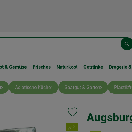
Su
st & Gemüse
Frisches
Naturkost
Getränke
Drogerie &
t
Asiatische Küche
Saatgut & Garten
Plastikf
Augsbur
Produkt zu Favouriten hinzufüge
, Verband: