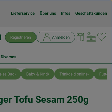
Lieferservice
Über uns
Infos
Geschäftskunden
Warenk
L
Registrieren
Anmelden
chen
 Diverses
reies Bad
Baby & Kind
Trinkgeld online
Futter
ger Tofu Sesam 250g
n