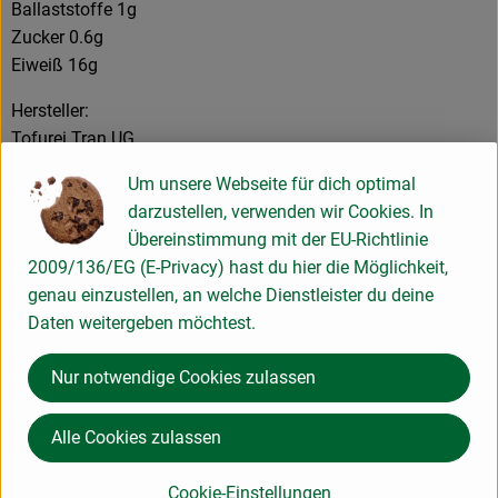
Ballaststoffe 1g
Zucker 0.6g
Eiweiß 16g
Hersteller:
Tofurei Tran UG
Kemptener Str. 37
Um unsere Webseite für dich optimal
86163 Augsburg
darzustellen, verwenden wir Cookies. In
Öko-Kontrollstelle: DE-ÖKO-006
Übereinstimmung mit der EU-Richtlinie
2009/136/EG (E-Privacy) hast du hier die Möglichkeit,
Produktinformationen
genau einzustellen, an welche Dienstleister du deine
Daten weitergeben möchtest.
Nur notwendige Cookies zulassen
Herkunft
Alle Cookies zulassen
Hersteller: Tofurei Tran UG
Cookie-Einstellungen