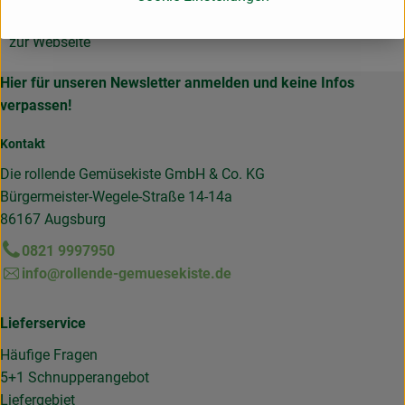
DE-86163 Augsburg Deutschland
zur Webseite
Hier für unseren Newsletter anmelden und keine Infos
verpassen!
Kontakt
Die rollende Gemüsekiste GmbH & Co. KG
Bürgermeister-Wegele-Straße 14-14a
86167 Augsburg
0821 9997950
info@rollende-gemuesekiste.de
Lieferservice
Häufige Fragen
5+1 Schnupperangebot
Liefergebiet