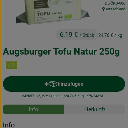
, Kontrollstelle
DE-ÖKO-006
Obst & Gemüse
Deutschland
, Herkunft:
Frisches
Naturkost
6,19 €
/ Stück
24,76 €
/ kg
Getränke
Augsburger Tofu Natur 250g
Drogerie & Diverses
Lieferservice
hinzufügen
Produkt zum Warenkorb hinzuf
Über uns
#42057
6,19 €
/ Stück
24,76 €
/ kg
7% MwSt
Infos
Rezepte
Info
Herkunft
Geschäftskunden
Es wurden k
Entdecke passende Rezepte
Info