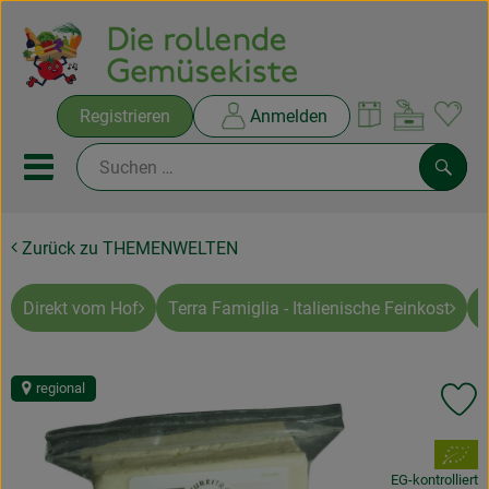
Warenko
Registrieren
Anmelden
Link
Mobiles Menu öffnen oder sc
Such
Zurück zu THEMENWELTEN
Ökokisten
Rezepte
Direkt vom Hof
Terra Famiglia - Italienische Feinkost
A
THEMENWELTEN
regional
Pr
NEUES & ANGEBOTE
, Verband:
Ökokisten
EG-kontrolliert